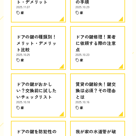
ト・デメリット
の手順
2025.11.07
2025.10.29
家
家
ドアの鍵の種類別！
ドアの鍵修理！業者
メリット・デメリッ
に依頼する際の注意
ト比較
点
2025.10.25
2025.10.23
家
家
ドアの鍵がおかし
賃貸の鍵紛失！鍵交
い？交換前に試した
換は必須？その理由
いチェックリスト
とは
2025.10.18
2025.10.16
家
家
ドアの鍵を防犯性の
我が家の水道管が破