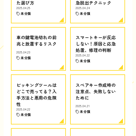
た選び方
急脱出テクニック
2025.04.25
2025.04.24
未分類
未分類
車の鍵電池切れの前
スマートキーが反応
兆と放置するリスク
しない！原因と応急
処置、修理の判断
2025.04.23
2025.04.22
未分類
未分類
ピッキングツールは
スペアキー作成時の
どこで売ってる？入
注意点、失敗しない
手方法と悪用の危険
ために
性
2025.04.21
2025.04.22
未分類
未分類