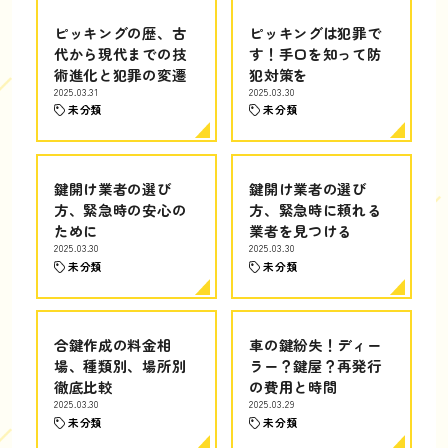
ピッキングの歴、古
ピッキングは犯罪で
代から現代までの技
す！手口を知って防
術進化と犯罪の変遷
犯対策を
2025.03.31
2025.03.30
未分類
未分類
鍵開け業者の選び
鍵開け業者の選び
方、緊急時の安心の
方、緊急時に頼れる
ために
業者を見つける
2025.03.30
2025.03.30
未分類
未分類
合鍵作成の料金相
車の鍵紛失！ディー
場、種類別、場所別
ラー？鍵屋？再発行
徹底比較
の費用と時間
2025.03.30
2025.03.29
未分類
未分類