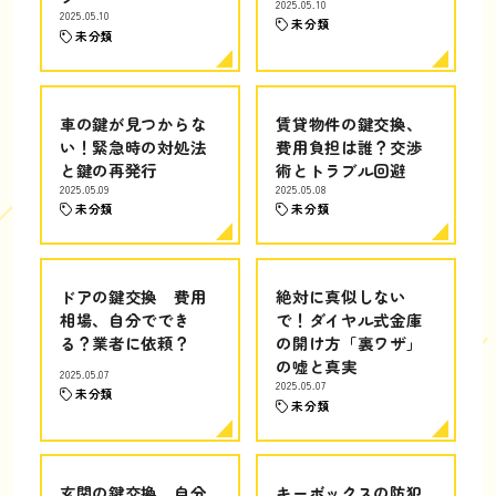
2025.05.10
2025.05.10
未分類
未分類
車の鍵が見つからな
賃貸物件の鍵交換、
い！緊急時の対処法
費用負担は誰？交渉
と鍵の再発行
術とトラブル回避
2025.05.09
2025.05.08
未分類
未分類
ドアの鍵交換 費用
絶対に真似しない
相場、自分ででき
で！ダイヤル式金庫
る？業者に依頼？
の開け方「裏ワザ」
の嘘と真実
2025.05.07
2025.05.07
未分類
未分類
玄関の鍵交換、自分
キーボックスの防犯