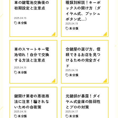
車の鍵電池交換後の
種類別解説！キーボ
初期設定と注意点
ックスの開け方（ダ
イヤル式、プッシュ
2025.04.19
ボタン式…）
未分類
2025.04.19
未分類
車のスマートキー電
合鍵屋の選び方、信
池切れ！自分で交換
頼できるお店を見つ
する方法と注意点
けるための完全ガイ
ド
2025.04.19
2025.04.18
未分類
未分類
鍵開け業者の悪徳商
元鍵師が暴露！ダイ
法に注意！騙されな
ヤル式金庫の脆弱性
いための自衛策
とプロの対策
2025.04.18
2025.04.17
未分類
未分類