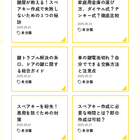
鍵屋が教える！スペ
家庭用金庫の選び
アキー作成で失敗し
方、ダイヤル式？テ
ないための３つの秘
ンキー式？徹底比較
訣
2025.05.23
2025.05.23
未分類
未分類
鍵トラブル解決の糸
車の鍵電池切れ？自
口、ドアの鍵に関す
分でできる交換方法
る総合ガイド
と注意点
2025.05.22
2025.05.22
未分類
未分類
スペアキーを紛失！
スペアキー作成に必
悪用を防ぐための対
要な時間とは？即日
策
作成は可能？
2025.05.22
2025.05.21
未分類
未分類