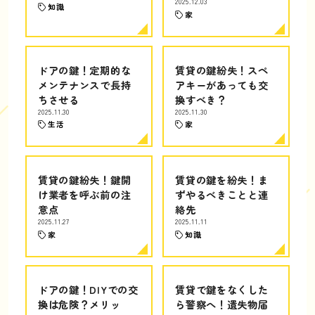
2025.12.03
知識
家
ドアの鍵！定期的な
賃貸の鍵紛失！スペ
メンテナンスで長持
アキーがあっても交
ちさせる
換すべき？
2025.11.30
2025.11.30
生活
家
賃貸の鍵紛失！鍵開
賃貸の鍵を紛失！ま
け業者を呼ぶ前の注
ずやるべきことと連
意点
絡先
2025.11.27
2025.11.11
家
知識
ドアの鍵！DIYでの交
賃貸で鍵をなくした
換は危険？メリッ
ら警察へ！遺失物届