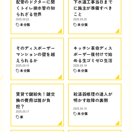
配管のドクターに聞
下水道工事当日まで
くトイレ排水管の知
に施主が準備すべき
られざる世界
こと
2025.09.22
2025.09.20
未分類
未分類
そのディスポーザー
キッチン革命ディス
マンションの壁を越
ポーザー後付けで始
えられるか
める生ゴミゼロ生活
2025.09.19
2025.09.18
未分類
未分類
賃貸で鍵紛失！鍵交
給湯器修理の達人が
換の費用は誰が負
明かす故障の裏側
担？
2025.09.16
2025.09.17
未分類
家