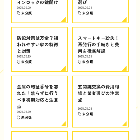
インロックの鍵開け
選び
2025.06.09
2025.06.01
未分類
未分類
防犯対策は万全？狙
スマートキー紛失！
われやすい家の特徴
再発行の手続きと費
と対策
用を徹底解説
2025.05.29
2025.05.29
未分類
未分類
金庫の暗証番号を忘
玄関鍵交換の費用相
れた！焦らずに行う
場と業者選びの注意
べき初期対応と注意
点
点
2025.05.28
2025.05.29
未分類
未分類