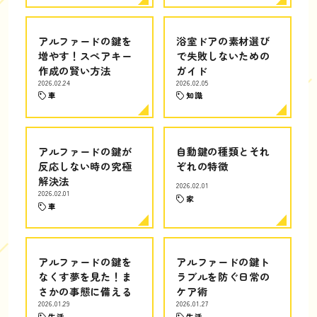
アルファードの鍵を
浴室ドアの素材選び
増やす！スペアキー
で失敗しないための
作成の賢い方法
ガイド
2026.02.24
2026.02.05
車
知識
アルファードの鍵が
自動鍵の種類とそれ
反応しない時の究極
ぞれの特徴
解決法
2026.02.01
2026.02.01
家
車
アルファードの鍵を
アルファードの鍵ト
なくす夢を見た！ま
ラブルを防ぐ日常の
さかの事態に備える
ケア術
2026.01.29
2026.01.27
生活
生活