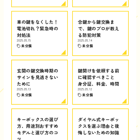
車の鍵をなくした！
合鍵から鍵交換ま
電池切れ？緊急時の
で、鍵のプロが教え
対処法
る防犯対策
2025.05.15
2025.05.14
未分類
未分類
玄関の鍵交換時期の
鍵開けを依頼する前
サインを見逃さない
に確認すべきこと
ために
身分証、料金、時間
2025.05.13
2025.05.12
未分類
未分類
キーボックスの選び
ダイヤル式キーボッ
方、用途別おすすめ
クスを選ぶ理由と後
モデルと選び方のコ
悔しないための知識
ツ