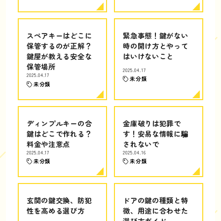
スペアキーはどこに
緊急事態！鍵がない
保管するのが正解？
時の開け方とやって
鍵屋が教える安全な
はいけないこと
保管場所
2025.04.17
2025.04.17
未分類
未分類
ディンプルキーの合
金庫破りは犯罪で
鍵はどこで作れる？
す！安易な情報に騙
料金や注意点
されないで
2025.04.17
2025.04.16
未分類
未分類
玄関の鍵交換、防犯
ドアの鍵の種類と特
性を高める選び方
徴、用途に合わせた
選び方ガイド