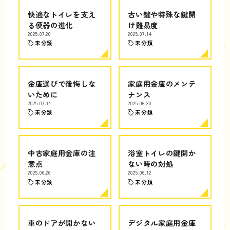
快適なトイレを支え
古い鍵や特殊な鍵開
る便器の進化
け難易度
2025.07.20
2025.07.14
未分類
未分類
金庫選びで後悔しな
家庭用金庫のメンテ
いために
ナンス
2025.07.04
2025.06.30
未分類
未分類
中古家庭用金庫の注
浴室トイレの鍵開か
意点
ない時の対処
2025.06.26
2025.06.12
未分類
未分類
車のドアが開かない
デジタル家庭用金庫