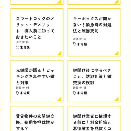
スマートロックのメ
キーボックスが開か
リット・デメリッ
ない！緊急時の対処
ト 導入前に知って
法と原因究明
おきたいこと
2025.04.09
2025.04.09
未分類
未分類
元鍵師が語る！ピッ
鍵開け後にやるべき
キングされやすい鍵
こと、防犯対策と鍵
と対策
交換の検討
2025.04.08
2025.04.08
未分類
未分類
賃貸物件の玄関鍵交
鍵開け業者に依頼す
換、費用負担は誰が
る前に！料金相場と
する？
悪徳業者を見抜くコ