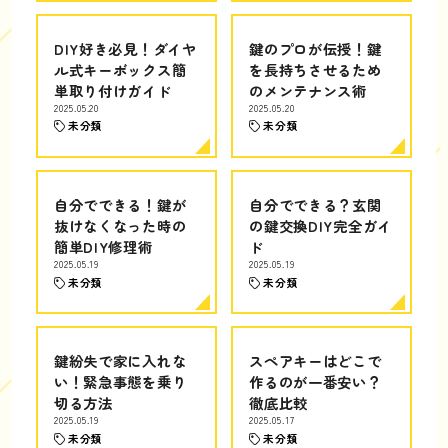
DIY好き必見！ダイヤ
鍵のプロが伝授！鍵
ル式キーボックス簡
を長持ちさせるため
単取り付けガイド
のメンテナンス術
2025.05.20
2025.05.20
未分類
未分類
自分でできる！鍵が
自分でできる？玄関
抜けなくなった時の
の鍵交換DIY完全ガイ
簡単DIY修理術
ド
2025.05.19
2025.05.19
未分類
未分類
鍵紛失で家に入れな
スペアキーはどこで
い！緊急事態を乗り
作るのが一番安い？
切る方法
徹底比較
2025.05.19
2025.05.17
未分類
未分類