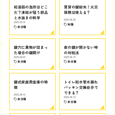
給湯器の急所はどこ
賃貸の鍵紛失！火災
だ？凍結が狙う部品
保険は使える？
と水抜きの科学
2025.08.30
2025.09.15
知識
未分類
鍵穴に異物が詰まっ
家の鍵が開かない時
た場合の鍵開け
の対処法
2025.08.29
2025.08.19
未分類
未分類
鍵式家庭用金庫の特
トイレ給水管水漏れ
徴
パッキン交換自分で
できる？
2025.08.16
2025.08.13
未分類
未分類