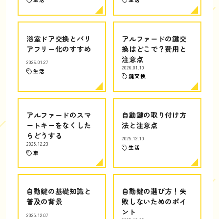
浴室ドア交換とバリ
アルファードの鍵交
アフリー化のすすめ
換はどこで？費用と
注意点
2026.01.27
2026.01.10
生活
鍵交換
アルファードのスマ
自動鍵の取り付け方
ートキーをなくした
法と注意点
らどうする
2025.12.10
2025.12.23
生活
車
自動鍵の基礎知識と
自動鍵の選び方！失
普及の背景
敗しないためのポイ
ント
2025.12.07