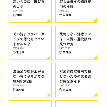
高いものに！選び方
裂した日その修理費
のコツ
用の全貌
2025.10.09
2025.09.27
知識
未分類
その詰まりラバーカ
後悔しない浴槽リフ
ップで悪化させてい
ォーム賢い選択肢の
ませんか？
見つけ方
2025.09.26
2025.09.25
未分類
未分類
洗面台の栓が上がら
水道管修理費用で損
ない時にやりがちな
しないための業者選
絶対NG行動
び完全ガイド
2025.09.24
2025.09.23
未分類
未分類