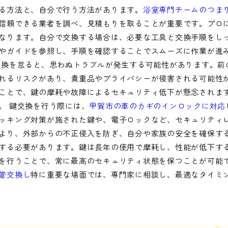
る方法と、自分で行う方法があります。
浴室専門チームのつま
信頼できる業者を調べ、見積もりを取ることが重要です。プロ
なります。自分で交換する場合は、必要な工具と交換手順をし
やガイドを参照し、手順を確認することでスムーズに作業が進
換を怠ると、思わぬトラブルが発生する可能性があります。前
れるリスクがあり、貴重品やプライバシーが侵害される可能性
ことで、鍵の摩耗や故障によるセキュリティ低下が懸念されま
。 鍵交換を行う際には、
甲賀市の車のカギのインロックに対応
ッキング対策が施された鍵や、電子ロックなど、セキュリティ
より、外部からの不正侵入を防ぎ、自分や家族の安全を確保する
する必要があります。鍵は長年の使用で摩耗し、性能が低下す
を行うことで、常に最高のセキュリティ状態を保つことが可能
管交換し
特に重要な場面では、専門家に相談し、最適なタイミ