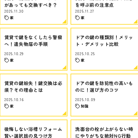
があっても交換すべき？
を呼ぶ前の注意点
2025.11.30
2025.11.27
家
家
賃貸で鍵をなくしたら警察
ドアの鍵の種類別！メリッ
へ！遺失物届の手順
ト・デメリット比較
2025.10.29
2025.10.25
家
家
賃貸の鍵紛失！鍵交換は必
ドアの鍵を防犯性の高いも
須？その理由とは
のに！選び方のコツ
2025.10.16
2025.10.09
家
知識
後悔しない浴槽リフォーム
洗面台の栓が上がらない時
賢い選択肢の見つけ方
にやりがちな絶対NG行動