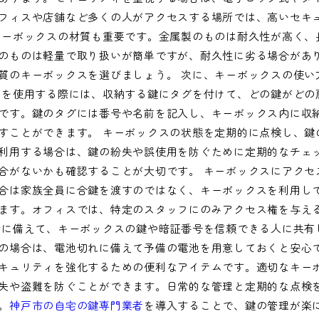
フィスや店舗など多くの人がアクセスする場所では、高いセキ
キーボックスの材質も重要です。金属製のものは耐久性が高く、
のものは軽量で取り扱いが簡単ですが、耐久性に劣る場合があ
質のキーボックスを選びましょう。 次に、キーボックスの使い
スを使用する際には、収納する鍵にタグを付けて、どの鍵がどの
です。鍵のタグには番号や名前を記入し、キーボックス内に収
すことができます。 キーボックスの状態を定期的に点検し、鍵
利用する場合は、鍵の紛失や誤使用を防ぐために定期的なチェ
合がないかも確認することが大切です。 キーボックスにアクセ
合は家族全員に合鍵を渡すのではなく、キーボックスを利用し
ます。オフィスでは、特定のスタッフにのみアクセス権を与え
時に備えて、キーボックスの鍵や暗証番号を信頼できる人に共有
の場合は、電池切れに備えて予備の電池を用意しておくと安心で
キュリティを強化するための便利なアイテムです。適切なキー
失や盗難を防ぐことができます。日常的な管理と定期的な点検
。
神戸市の自宅の鍵専門業者
を導入することで、鍵の管理が楽