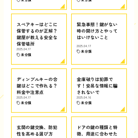
スペアキーはどこに
緊急事態！鍵がない
保管するのが正解？
時の開け方とやって
鍵屋が教える安全な
はいけないこと
保管場所
2025.04.17
2025.04.17
未分類
未分類
ディンプルキーの合
金庫破りは犯罪で
鍵はどこで作れる？
す！安易な情報に騙
料金や注意点
されないで
2025.04.17
2025.04.16
未分類
未分類
玄関の鍵交換、防犯
ドアの鍵の種類と特
性を高める選び方
徴、用途に合わせた