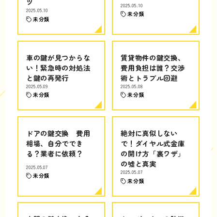
ツ
2025.05.10
2025.05.10
未分類
未分類
車の鍵が見つからな
賃貸物件の鍵交換、
い！緊急時の対処法
費用負担は誰？交渉
と鍵の再発行
術とトラブル回避
2025.05.09
2025.05.08
未分類
未分類
ドアの鍵交換 費用
絶対に真似しない
相場、自分ででき
で！ダイヤル式金庫
る？業者に依頼？
の開け方「裏ワザ」
の嘘と真実
2025.05.07
2025.05.07
未分類
未分類