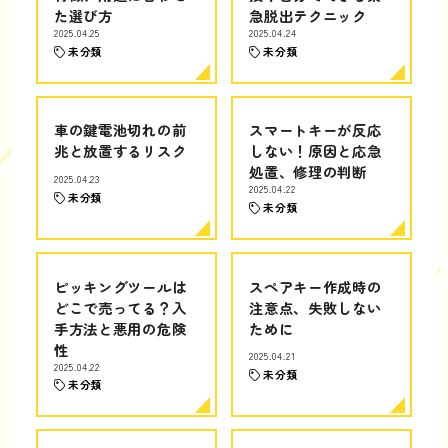
た選び方
急脱出テクニック
2025.04.25
2025.04.24
未分類
未分類
車の鍵電池切れの前
スマートキーが反応
兆と放置するリスク
しない！原因と応急
処置、修理の判断
2025.04.23
2025.04.22
未分類
未分類
ピッキングツールは
スペアキー作成時の
どこで売ってる？入
注意点、失敗しない
手方法と悪用の危険
ために
性
2025.04.21
2025.04.22
未分類
未分類