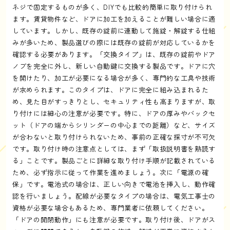
ネジで固定するものが多く、DIYでも比較的簡単に取り付けられ
ます。賃貸物件など、ドアに加工を加えることが難しい場合に適
しています。しかし、既存の錠前に連動して施錠・解錠する仕組
みが多いため、製品選びの際には既存の錠前が対応しているかを
確認する必要があります。「交換タイプ」は、既存の錠前やドア
ノブを完全に外し、新しい自動鍵に交換する製品です。ドアに穴
を開けたり、加工が必要になる場合が多く、専門的な工具や技術
が求められます。このタイプは、ドアに完全に組み込まれるた
め、見た目がすっきりとし、セキュリティ性も高まりますが、取
り付けには細心の注意が必要です。特に、ドアの厚みやバックセ
ット（ドアの端からシリンダーの中心までの距離）など、サイズ
が合わないと取り付けられないため、事前の正確な採寸が不可欠
です。取り付け時の注意点としては、まず「取扱説明書を熟読す
る」ことです。製品ごとに詳細な取り付け手順が記載されている
ため、必ず指示に従って作業を進めましょう。次に「電源の確
保」です。電池式の場合は、正しい向きで電池を挿入し、動作確
認を行いましょう。配線が必要なタイプの場合は、電気工事士の
資格が必要な場合もあるため、専門業者に依頼してください。
「ドアの開閉動作」にも注意が必要です。取り付け後、ドアがス