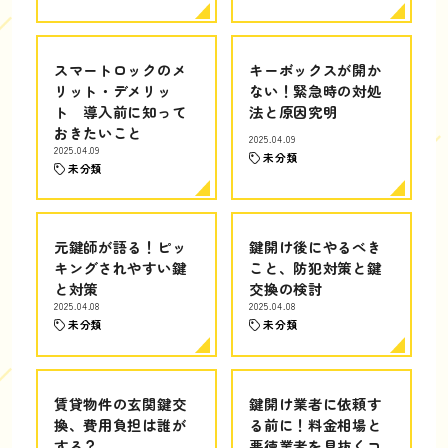
スマートロックのメ
キーボックスが開か
リット・デメリッ
ない！緊急時の対処
ト 導入前に知って
法と原因究明
おきたいこと
2025.04.09
2025.04.09
未分類
未分類
元鍵師が語る！ピッ
鍵開け後にやるべき
キングされやすい鍵
こと、防犯対策と鍵
と対策
交換の検討
2025.04.08
2025.04.08
未分類
未分類
賃貸物件の玄関鍵交
鍵開け業者に依頼す
換、費用負担は誰が
る前に！料金相場と
する？
悪徳業者を見抜くコ