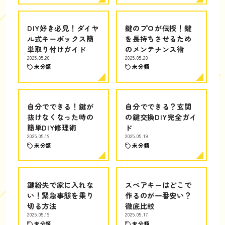
DIY好き必見！ダイヤ
鍵のプロが伝授！鍵
ル式キーボックス簡
を長持ちさせるため
単取り付けガイド
のメンテナンス術
2025.05.20
2025.05.20
未分類
未分類
自分でできる！鍵が
自分でできる？玄関
抜けなくなった時の
の鍵交換DIY完全ガイ
簡単DIY修理術
ド
2025.05.19
2025.05.19
未分類
未分類
鍵紛失で家に入れな
スペアキーはどこで
い！緊急事態を乗り
作るのが一番安い？
切る方法
徹底比較
2025.05.19
2025.05.17
未分類
未分類