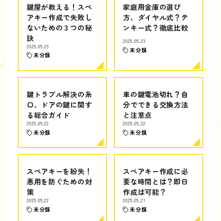
鍵屋が教える！スペ
家庭用金庫の選び
アキー作成で失敗し
方、ダイヤル式？テ
ないための３つの秘
ンキー式？徹底比較
訣
2025.05.23
2025.05.23
未分類
未分類
鍵トラブル解決の糸
車の鍵電池切れ？自
口、ドアの鍵に関す
分でできる交換方法
る総合ガイド
と注意点
2025.05.22
2025.05.22
未分類
未分類
スペアキーを紛失！
スペアキー作成に必
悪用を防ぐための対
要な時間とは？即日
策
作成は可能？
2025.05.22
2025.05.21
未分類
未分類