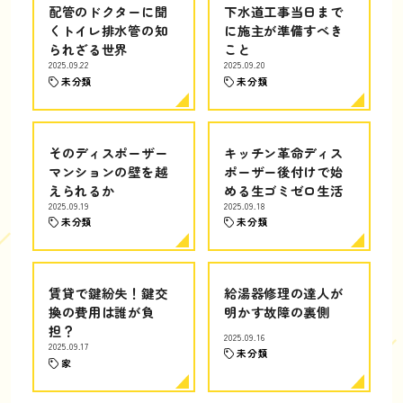
配管のドクターに聞
下水道工事当日まで
くトイレ排水管の知
に施主が準備すべき
られざる世界
こと
2025.09.22
2025.09.20
未分類
未分類
そのディスポーザー
キッチン革命ディス
マンションの壁を越
ポーザー後付けで始
えられるか
める生ゴミゼロ生活
2025.09.19
2025.09.18
未分類
未分類
賃貸で鍵紛失！鍵交
給湯器修理の達人が
換の費用は誰が負
明かす故障の裏側
担？
2025.09.16
2025.09.17
未分類
家