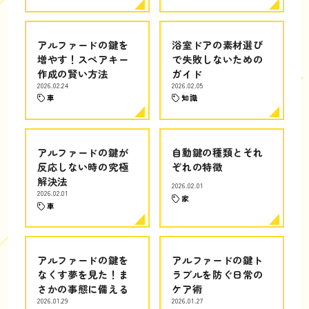
アルファードの鍵を
浴室ドアの素材選び
増やす！スペアキー
で失敗しないための
作成の賢い方法
ガイド
2026.02.24
2026.02.05
車
知識
アルファードの鍵が
自動鍵の種類とそれ
反応しない時の究極
ぞれの特徴
解決法
2026.02.01
2026.02.01
家
車
アルファードの鍵を
アルファードの鍵ト
なくす夢を見た！ま
ラブルを防ぐ日常の
さかの事態に備える
ケア術
2026.01.29
2026.01.27