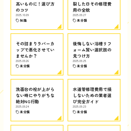
高いものに！選び方
裂した日その修理費
のコツ
用の全貌
2025.10.09
2025.09.27
知識
未分類
その詰まりラバーカ
後悔しない浴槽リフ
ップで悪化させてい
ォーム賢い選択肢の
ませんか？
見つけ方
2025.09.26
2025.09.25
未分類
未分類
洗面台の栓が上がら
水道管修理費用で損
ない時にやりがちな
しないための業者選
絶対NG行動
び完全ガイド
2025.09.24
2025.09.23
未分類
未分類