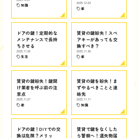
2025.12.03
知識
家
ドアの鍵！定期的な
賃貸の鍵紛失！スペ
メンテナンスで長持
アキーがあっても交
ちさせる
換すべき？
2025.11.30
2025.11.30
生活
家
賃貸の鍵紛失！鍵開
賃貸の鍵を紛失！ま
け業者を呼ぶ前の注
ずやるべきことと連
意点
絡先
2025.11.27
2025.11.11
家
知識
ドアの鍵！DIYでの交
賃貸で鍵をなくした
換は危険？メリッ
ら警察へ！遺失物届