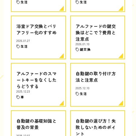
生活
生活
浴室ドア交換とバリ
アルファードの鍵交
アフリー化のすすめ
換はどこで？費用と
注意点
2026.01.27
2026.01.10
生活
鍵交換
アルファードのスマ
自動鍵の取り付け方
ートキーをなくした
法と注意点
らどうする
2025.12.10
2025.12.23
生活
車
自動鍵の基礎知識と
自動鍵の選び方！失
普及の背景
敗しないためのポイ
ント
2025.12.07