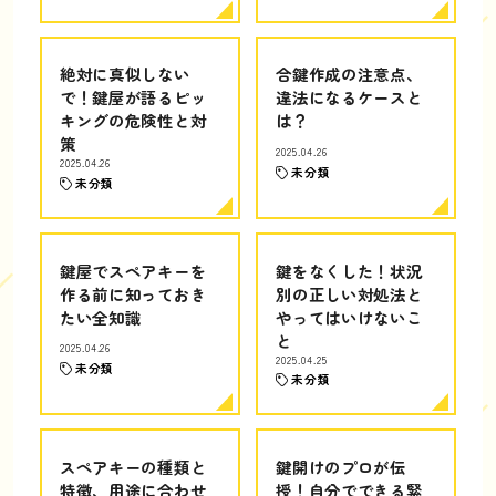
絶対に真似しない
合鍵作成の注意点、
で！鍵屋が語るピッ
違法になるケースと
キングの危険性と対
は？
策
2025.04.26
2025.04.26
未分類
未分類
鍵屋でスペアキーを
鍵をなくした！状況
作る前に知っておき
別の正しい対処法と
たい全知識
やってはいけないこ
と
2025.04.26
2025.04.25
未分類
未分類
スペアキーの種類と
鍵開けのプロが伝
特徴、用途に合わせ
授！自分でできる緊