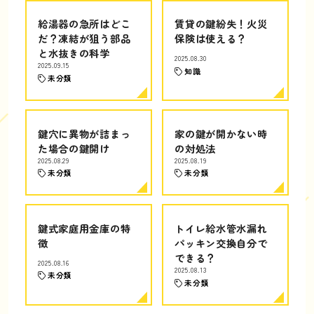
給湯器の急所はどこ
賃貸の鍵紛失！火災
だ？凍結が狙う部品
保険は使える？
と水抜きの科学
2025.08.30
2025.09.15
知識
未分類
鍵穴に異物が詰まっ
家の鍵が開かない時
た場合の鍵開け
の対処法
2025.08.29
2025.08.19
未分類
未分類
鍵式家庭用金庫の特
トイレ給水管水漏れ
徴
パッキン交換自分で
できる？
2025.08.16
2025.08.13
未分類
未分類