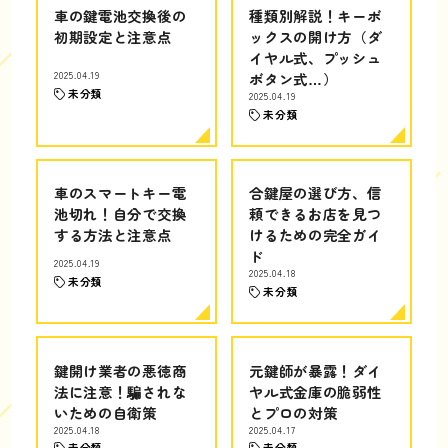
車の鍵電池交換後の
種類別解説！キーボ
初期設定と注意点
ックスの開け方（ダ
イヤル式、プッシュ
2025.04.19
ボタン式…）
未分類
2025.04.19
未分類
車のスマートキー電
合鍵屋の選び方、信
池切れ！自分で交換
頼できるお店を見つ
する方法と注意点
けるための完全ガイ
ド
2025.04.19
2025.04.18
未分類
未分類
鍵開け業者の悪徳商
元鍵師が暴露！ダイ
法に注意！騙されな
ヤル式金庫の脆弱性
いための自衛策
とプロの対策
2025.04.18
2025.04.17
未分類
未分類