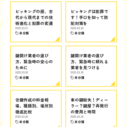
ピッキングの歴、古
ピッキングは犯罪で
代から現代までの技
す！手口を知って防
術進化と犯罪の変遷
犯対策を
2025.03.31
2025.03.30
未分類
未分類
鍵開け業者の選び
鍵開け業者の選び
方、緊急時の安心の
方、緊急時に頼れる
ために
業者を見つける
2025.03.30
2025.03.30
未分類
未分類
合鍵作成の料金相
車の鍵紛失！ディー
場、種類別、場所別
ラー？鍵屋？再発行
徹底比較
の費用と時間
2025.03.30
2025.03.29
未分類
未分類