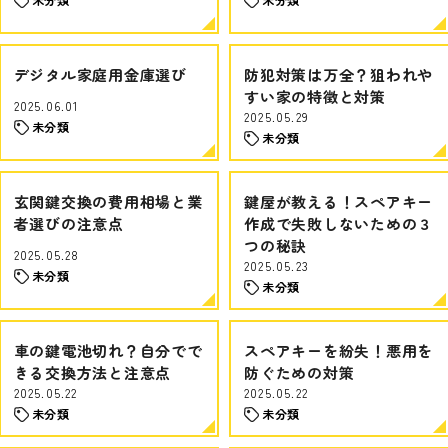
デジタル家庭用金庫選び
防犯対策は万全？狙われや
すい家の特徴と対策
2025.06.01
2025.05.29
未分類
未分類
玄関鍵交換の費用相場と業
鍵屋が教える！スペアキー
者選びの注意点
作成で失敗しないための３
つの秘訣
2025.05.28
2025.05.23
未分類
未分類
車の鍵電池切れ？自分でで
スペアキーを紛失！悪用を
きる交換方法と注意点
防ぐための対策
2025.05.22
2025.05.22
未分類
未分類