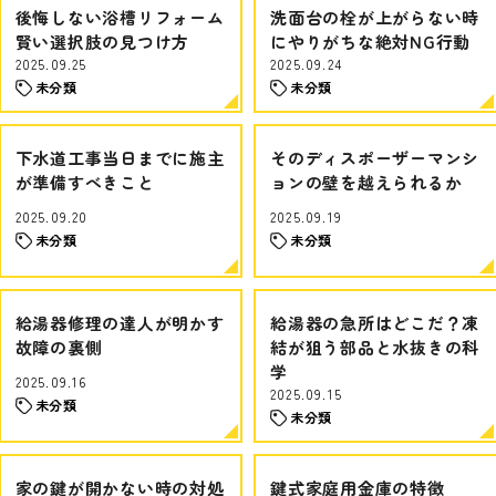
後悔しない浴槽リフォーム
洗面台の栓が上がらない時
賢い選択肢の見つけ方
にやりがちな絶対NG行動
2025.09.25
2025.09.24
未分類
未分類
下水道工事当日までに施主
そのディスポーザーマンシ
が準備すべきこと
ョンの壁を越えられるか
2025.09.20
2025.09.19
未分類
未分類
給湯器修理の達人が明かす
給湯器の急所はどこだ？凍
故障の裏側
結が狙う部品と水抜きの科
学
2025.09.16
2025.09.15
未分類
未分類
家の鍵が開かない時の対処
鍵式家庭用金庫の特徴