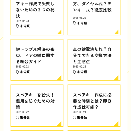
アキー作成で失敗し
方、ダイヤル式？テ
ないための３つの秘
ンキー式？徹底比較
訣
2025.05.23
2025.05.23
未分類
未分類
鍵トラブル解決の糸
車の鍵電池切れ？自
口、ドアの鍵に関す
分でできる交換方法
る総合ガイド
と注意点
2025.05.22
2025.05.22
未分類
未分類
スペアキーを紛失！
スペアキー作成に必
悪用を防ぐための対
要な時間とは？即日
策
作成は可能？
2025.05.22
2025.05.21
未分類
未分類