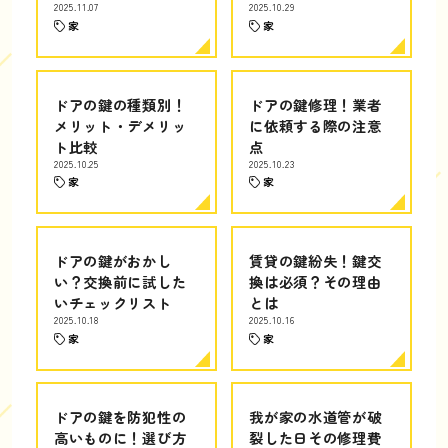
2025.11.07
2025.10.29
家
家
ドアの鍵の種類別！
ドアの鍵修理！業者
メリット・デメリッ
に依頼する際の注意
ト比較
点
2025.10.25
2025.10.23
家
家
ドアの鍵がおかし
賃貸の鍵紛失！鍵交
い？交換前に試した
換は必須？その理由
いチェックリスト
とは
2025.10.18
2025.10.16
家
家
ドアの鍵を防犯性の
我が家の水道管が破
高いものに！選び方
裂した日その修理費