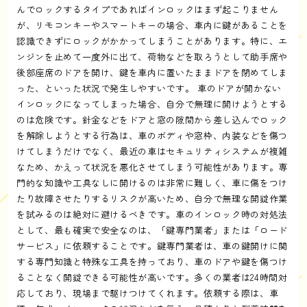
んでロックするタイプであればインロックはまず起こりません
が、リモコンキーやスマートキーの場合、車内に鍵があることを
認識できずにロックがかかってしまうことがあります。特に、エ
ンジンを止めて一度外に出て、荷物などを取ろうとして助手席や
後部座席のドアを開け、鍵を車内に置いたままドアを閉めてしま
った、といった状況で発生しやすいです。 車のドアが開かない
インロックになってしまった場合、自分で無理に開けようとする
のは危険です。針金などをドアと窓の隙間から差し込んでロック
を解除しようとする行為は、車のボディや窓枠、内装などを傷つ
けてしまうだけでなく、最近の車はセキュリティシステムが複雑
なため、かえって状況を悪化させてしまう可能性があります。専
門的な知識や工具なしに開けるのは非常に難しく、車に傷をつけ
たり故障させたりするリスクが高いため、自分で無理な開錠作業
を試みるのは絶対に避けるべきです。車のインロック時の対処法
として、最も確実で安全なのは、「鍵専門業者」または「ロード
サービス」に依頼することです。鍵専門業者は、車の鍵開けに関
する専門知識と特殊な工具を持っており、車のドアや鍵を傷つけ
ることなく開錠できる可能性が高いです。多くの業者は24時間対
応しており、現場まで駆けつけてくれます。依頼する際は、車