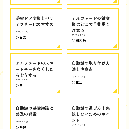
浴室ドア交換とバリ
アルファードの鍵交
アフリー化のすすめ
換はどこで？費用と
注意点
2026.01.27
2026.01.10
生活
鍵交換
アルファードのスマ
自動鍵の取り付け方
ートキーをなくした
法と注意点
らどうする
2025.12.10
2025.12.23
生活
車
自動鍵の基礎知識と
自動鍵の選び方！失
普及の背景
敗しないためのポイ
ント
2025.12.07
2025.12.03
知識