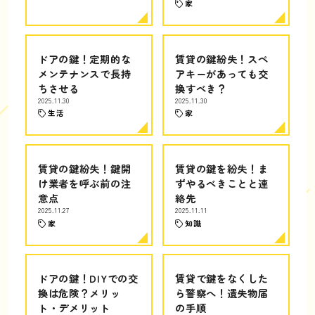
家
ドアの鍵！定期的な
賃貸の鍵紛失！スペ
メンテナンスで長持
アキーがあっても交
ちさせる
換すべき？
2025.11.30
2025.11.30
生活
家
賃貸の鍵紛失！鍵開
賃貸の鍵を紛失！ま
け業者を呼ぶ前の注
ずやるべきことと連
意点
絡先
2025.11.27
2025.11.11
家
知識
ドアの鍵！DIYでの交
賃貸で鍵をなくした
換は危険？メリッ
ら警察へ！遺失物届
ト・デメリット
の手順