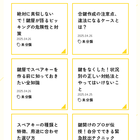
絶対に真似しない
合鍵作成の注意点、
で！鍵屋が語るピッ
違法になるケースと
キングの危険性と対
は？
策
2025.04.26
2025.04.26
未分類
未分類
鍵屋でスペアキーを
鍵をなくした！状況
作る前に知っておき
別の正しい対処法と
たい全知識
やってはいけないこ
と
2025.04.26
2025.04.25
未分類
未分類
スペアキーの種類と
鍵開けのプロが伝
特徴、用途に合わせ
授！自分でできる緊
た選び方
急脱出テクニック