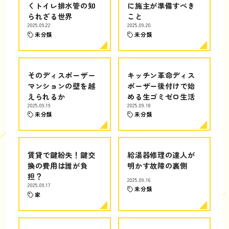
くトイレ排水管の知
に施主が準備すべき
られざる世界
こと
2025.09.22
2025.09.20
未分類
未分類
そのディスポーザー
キッチン革命ディス
マンションの壁を越
ポーザー後付けで始
えられるか
める生ゴミゼロ生活
2025.09.19
2025.09.18
未分類
未分類
賃貸で鍵紛失！鍵交
給湯器修理の達人が
換の費用は誰が負
明かす故障の裏側
担？
2025.09.16
2025.09.17
未分類
家