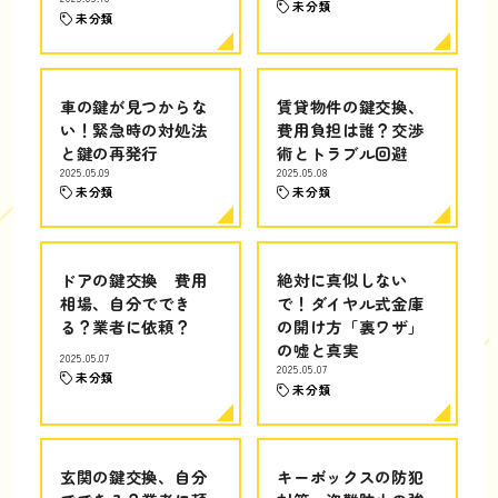
未分類
未分類
車の鍵が見つからな
賃貸物件の鍵交換、
い！緊急時の対処法
費用負担は誰？交渉
と鍵の再発行
術とトラブル回避
2025.05.09
2025.05.08
未分類
未分類
ドアの鍵交換 費用
絶対に真似しない
相場、自分ででき
で！ダイヤル式金庫
る？業者に依頼？
の開け方「裏ワザ」
の嘘と真実
2025.05.07
2025.05.07
未分類
未分類
玄関の鍵交換、自分
キーボックスの防犯