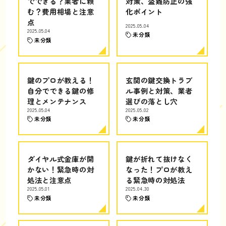
でできる？業者に頼
対策、盗難防止の強
む？費用相場と注意
化ポイント
点
2025.05.04
2025.05.04
未分類
未分類
鍵のプロが教える！
玄関の鍵交換トラブ
自分でできる鍵の修
ル事例と対策、業者
理とメンテナンス
選びの落とし穴
2025.05.04
2025.05.02
未分類
未分類
ダイヤル式金庫が開
鍵が折れて抜けなく
かない！緊急時の対
なった！プロが教え
処法と注意点
る緊急時の対処法
2025.05.01
2025.04.30
未分類
未分類