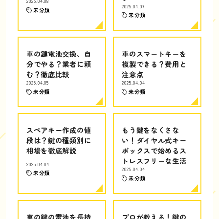
2025.04.08
2025.04.07
未分類
未分類
車の鍵電池交換、自
車のスマートキーを
分でやる？業者に頼
複製できる？費用と
む？徹底比較
注意点
2025.04.05
2025.04.04
未分類
未分類
スペアキー作成の値
もう鍵をなくさな
段は？鍵の種類別に
い！ダイヤル式キー
相場を徹底解説
ボックスで始めるス
トレスフリーな生活
2025.04.04
2025.04.04
未分類
未分類
車の鍵の電池を長持
プロが教える！鍵の