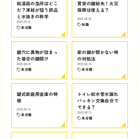
給湯器の急所はどこ
賃貸の鍵紛失！火災
だ？凍結が狙う部品
保険は使える？
と水抜きの科学
2025.08.30
2025.09.15
知識
未分類
鍵穴に異物が詰まっ
家の鍵が開かない時
た場合の鍵開け
の対処法
2025.08.29
2025.08.19
未分類
未分類
鍵式家庭用金庫の特
トイレ給水管水漏れ
徴
パッキン交換自分で
できる？
2025.08.16
2025.08.13
未分類
未分類