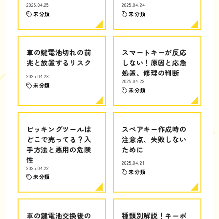
2025.04.25
2025.04.24
未分類
未分類
車の鍵電池切れの前
スマートキーが反応
兆と放置するリスク
しない！原因と応急
処置、修理の判断
2025.04.23
2025.04.22
未分類
未分類
ピッキングツールは
スペアキー作成時の
どこで売ってる？入
注意点、失敗しない
手方法と悪用の危険
ために
性
2025.04.21
2025.04.22
未分類
未分類
車の鍵電池交換後の
種類別解説！キーボ