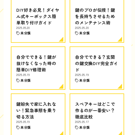
DIY好き必見！ダイヤ
鍵のプロが伝授！鍵
ル式キーボックス簡
を長持ちさせるため
単取り付けガイド
のメンテナンス術
2025.05.20
2025.05.20
未分類
未分類
自分でできる！鍵が
自分でできる？玄関
抜けなくなった時の
の鍵交換DIY完全ガイ
簡単DIY修理術
ド
2025.05.19
2025.05.19
未分類
未分類
鍵紛失で家に入れな
スペアキーはどこで
い！緊急事態を乗り
作るのが一番安い？
切る方法
徹底比較
2025.05.19
2025.05.17
未分類
未分類