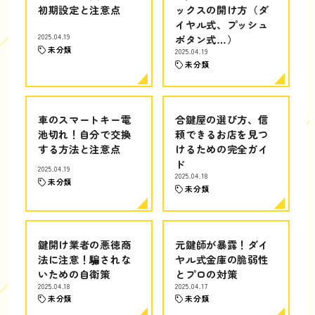
初期設定と注意点
ックスの開け方（ダ
イヤル式、プッシュ
2025.04.19
ボタン式…）
未分類
2025.04.19
未分類
車のスマートキー電
合鍵屋の選び方、信
池切れ！自分で交換
頼できるお店を見つ
する方法と注意点
けるための完全ガイ
ド
2025.04.19
2025.04.18
未分類
未分類
鍵開け業者の悪徳商
元鍵師が暴露！ダイ
法に注意！騙されな
ヤル式金庫の脆弱性
いための自衛策
とプロの対策
2025.04.18
2025.04.17
未分類
未分類