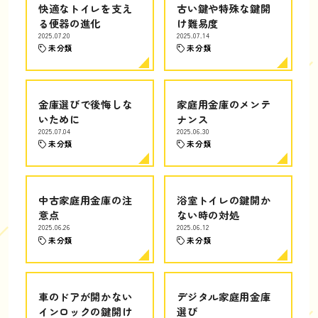
快適なトイレを支え
古い鍵や特殊な鍵開
る便器の進化
け難易度
2025.07.20
2025.07.14
未分類
未分類
金庫選びで後悔しな
家庭用金庫のメンテ
いために
ナンス
2025.07.04
2025.06.30
未分類
未分類
中古家庭用金庫の注
浴室トイレの鍵開か
意点
ない時の対処
2025.06.26
2025.06.12
未分類
未分類
車のドアが開かない
デジタル家庭用金庫
インロックの鍵開け
選び