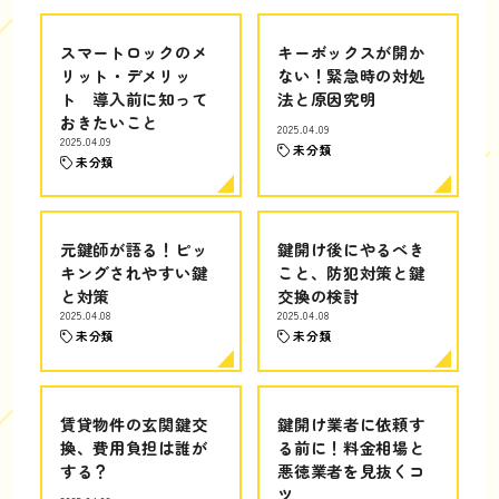
スマートロックのメ
キーボックスが開か
リット・デメリッ
ない！緊急時の対処
ト 導入前に知って
法と原因究明
おきたいこと
2025.04.09
2025.04.09
未分類
未分類
元鍵師が語る！ピッ
鍵開け後にやるべき
キングされやすい鍵
こと、防犯対策と鍵
と対策
交換の検討
2025.04.08
2025.04.08
未分類
未分類
賃貸物件の玄関鍵交
鍵開け業者に依頼す
換、費用負担は誰が
る前に！料金相場と
する？
悪徳業者を見抜くコ
ツ