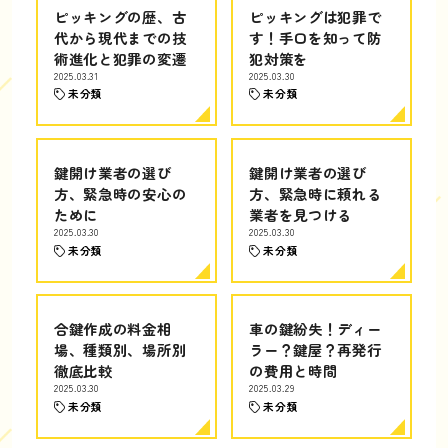
ピッキングの歴、古
ピッキングは犯罪で
代から現代までの技
す！手口を知って防
術進化と犯罪の変遷
犯対策を
2025.03.31
2025.03.30
未分類
未分類
鍵開け業者の選び
鍵開け業者の選び
方、緊急時の安心の
方、緊急時に頼れる
ために
業者を見つける
2025.03.30
2025.03.30
未分類
未分類
合鍵作成の料金相
車の鍵紛失！ディー
場、種類別、場所別
ラー？鍵屋？再発行
徹底比較
の費用と時間
2025.03.30
2025.03.29
未分類
未分類