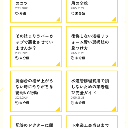
のコツ
用の全貌
2025.10.09
2025.09.27
知識
未分類
その詰まりラバーカ
後悔しない浴槽リフ
ップで悪化させてい
ォーム賢い選択肢の
ませんか？
見つけ方
2025.09.26
2025.09.25
未分類
未分類
洗面台の栓が上がら
水道管修理費用で損
ない時にやりがちな
しないための業者選
絶対NG行動
び完全ガイド
2025.09.24
2025.09.23
未分類
未分類
配管のドクターに聞
下水道工事当日まで