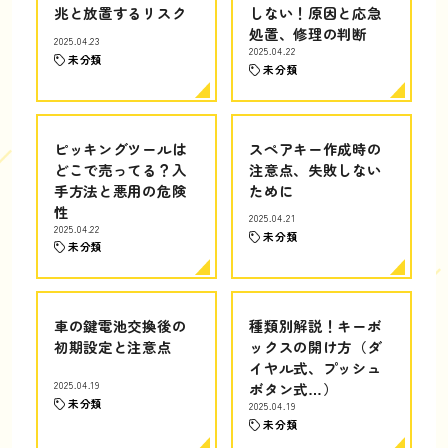
兆と放置するリスク
しない！原因と応急
処置、修理の判断
2025.04.23
2025.04.22
未分類
未分類
ピッキングツールは
スペアキー作成時の
どこで売ってる？入
注意点、失敗しない
手方法と悪用の危険
ために
性
2025.04.21
2025.04.22
未分類
未分類
車の鍵電池交換後の
種類別解説！キーボ
初期設定と注意点
ックスの開け方（ダ
イヤル式、プッシュ
2025.04.19
ボタン式…）
未分類
2025.04.19
未分類