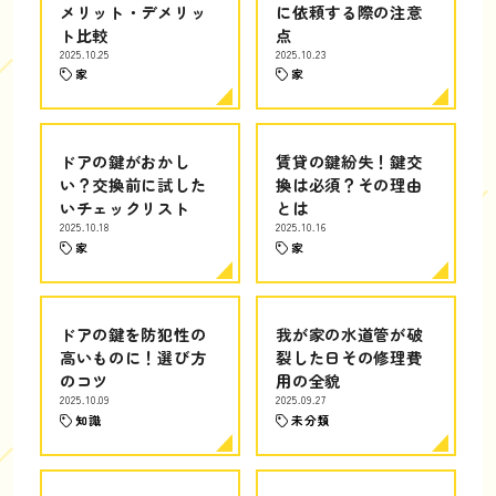
メリット・デメリッ
に依頼する際の注意
ト比較
点
2025.10.25
2025.10.23
家
家
ドアの鍵がおかし
賃貸の鍵紛失！鍵交
い？交換前に試した
換は必須？その理由
いチェックリスト
とは
2025.10.18
2025.10.16
家
家
ドアの鍵を防犯性の
我が家の水道管が破
高いものに！選び方
裂した日その修理費
のコツ
用の全貌
2025.10.09
2025.09.27
知識
未分類