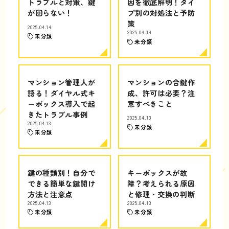
トラブルと対策、鍵
因を徹底解明！タイ
が回らない！
プ別の対処法と予防
策
2025.04.14
2025.04.14
未分類
未分類
マンション管理人が
マンションの合鍵作
語る！ダイヤル式キ
成、許可は必要？注
ーボックス導入で起
意すべきこと
きたトラブル事例
2025.04.13
2025.04.13
未分類
未分類
鍵の種類別！自分で
キーボックスが故
できる簡単な鍵開け
障？考えられる原因
方法と注意点
と修理・交換の判断
2025.04.13
2025.04.13
未分類
未分類