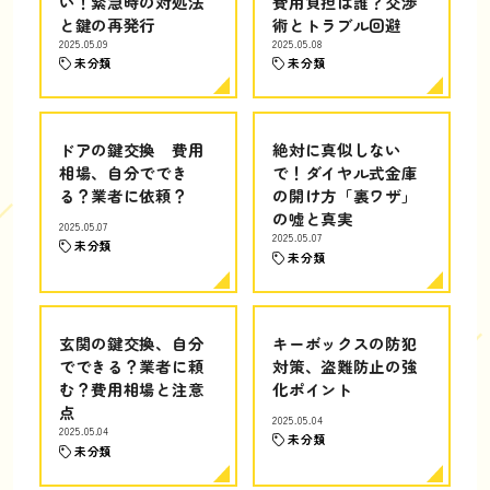
い！緊急時の対処法
費用負担は誰？交渉
と鍵の再発行
術とトラブル回避
2025.05.09
2025.05.08
未分類
未分類
ドアの鍵交換 費用
絶対に真似しない
相場、自分ででき
で！ダイヤル式金庫
る？業者に依頼？
の開け方「裏ワザ」
の嘘と真実
2025.05.07
2025.05.07
未分類
未分類
玄関の鍵交換、自分
キーボックスの防犯
でできる？業者に頼
対策、盗難防止の強
む？費用相場と注意
化ポイント
点
2025.05.04
2025.05.04
未分類
未分類