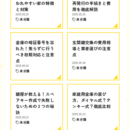
われやすい家の特徴
再発行の手続きと費
と対策
用を徹底解説
2025.05.29
2025.05.29
未分類
未分類
金庫の暗証番号を忘
玄関鍵交換の費用相
れた！焦らずに行う
場と業者選びの注意
べき初期対応と注意
点
点
2025.05.28
2025.05.29
未分類
未分類
鍵屋が教える！スペ
家庭用金庫の選び
アキー作成で失敗し
方、ダイヤル式？テ
ないための３つの秘
ンキー式？徹底比較
訣
2025.05.23
2025.05.23
未分類
未分類