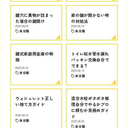
鍵穴に異物が詰まっ
家の鍵が開かない時
た場合の鍵開け
の対処法
2025.08.29
2025.08.19
未分類
未分類
鍵式家庭用金庫の特
トイレ給水管水漏れ
徴
パッキン交換自分で
できる？
2025.08.16
2025.08.13
未分類
未分類
ウォシュレット正し
混合水栓ポタポタ修
い捨て方ガイド
理自分でやるかプロ
に頼むか見極めガイ
2025.08.12
ド
未分類
2025.08.09
未分類