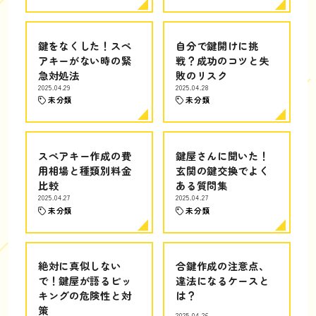
鍵をなくした！スペ
自分で鍵開けに挑
アキーがない時の緊
戦？成功のコツと失
急対処法
敗のリスク
2025.04.29
2025.04.28
未分類
未分類
スペアキー作成の費
鍵屋さんに聞いた！
用相場と種類別料金
玄関の鍵交換でよく
比較
ある質問集
2025.04.27
2025.04.27
未分類
未分類
絶対に真似しない
合鍵作成の注意点、
で！鍵屋が語るピッ
違法になるケースと
キングの危険性と対
は？
策
2025.04.26