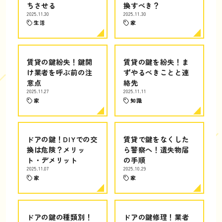
ちさせる
換すべき？
2025.11.30
2025.11.30
生活
家
賃貸の鍵紛失！鍵開
賃貸の鍵を紛失！ま
け業者を呼ぶ前の注
ずやるべきことと連
意点
絡先
2025.11.27
2025.11.11
家
知識
ドアの鍵！DIYでの交
賃貸で鍵をなくした
換は危険？メリッ
ら警察へ！遺失物届
ト・デメリット
の手順
2025.11.07
2025.10.29
家
家
ドアの鍵の種類別！
ドアの鍵修理！業者