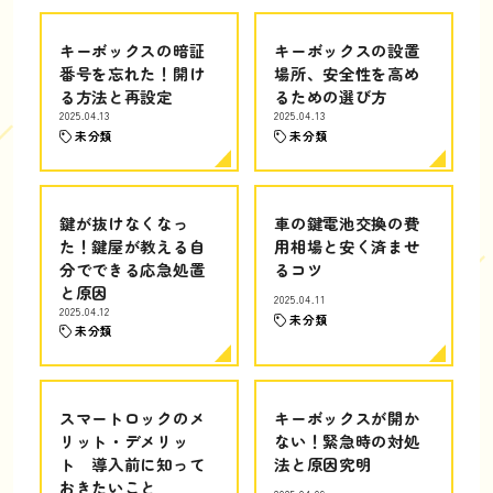
キーボックスの暗証
キーボックスの設置
番号を忘れた！開け
場所、安全性を高め
る方法と再設定
るための選び方
2025.04.13
2025.04.13
未分類
未分類
鍵が抜けなくなっ
車の鍵電池交換の費
た！鍵屋が教える自
用相場と安く済ませ
分でできる応急処置
るコツ
と原因
2025.04.11
2025.04.12
未分類
未分類
スマートロックのメ
キーボックスが開か
リット・デメリッ
ない！緊急時の対処
ト 導入前に知って
法と原因究明
おきたいこと