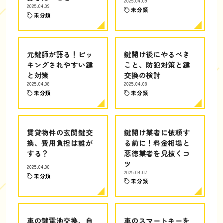
2025.04.09
2025.04.09
未分類
未分類
元鍵師が語る！ピッ
鍵開け後にやるべき
キングされやすい鍵
こと、防犯対策と鍵
と対策
交換の検討
2025.04.08
2025.04.08
未分類
未分類
賃貸物件の玄関鍵交
鍵開け業者に依頼す
換、費用負担は誰が
る前に！料金相場と
する？
悪徳業者を見抜くコ
ツ
2025.04.08
2025.04.07
未分類
未分類
車の鍵電池交換、自
車のスマートキーを