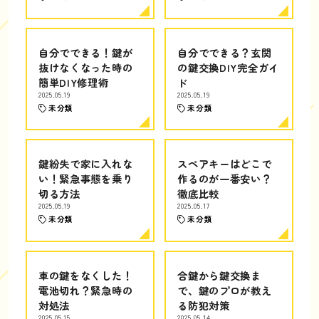
自分でできる！鍵が
自分でできる？玄関
抜けなくなった時の
の鍵交換DIY完全ガイ
簡単DIY修理術
ド
2025.05.19
2025.05.19
未分類
未分類
鍵紛失で家に入れな
スペアキーはどこで
い！緊急事態を乗り
作るのが一番安い？
切る方法
徹底比較
2025.05.19
2025.05.17
未分類
未分類
車の鍵をなくした！
合鍵から鍵交換ま
電池切れ？緊急時の
で、鍵のプロが教え
対処法
る防犯対策
2025.05.15
2025.05.14