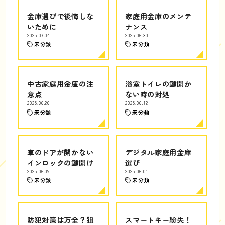
金庫選びで後悔しな
家庭用金庫のメンテ
いために
ナンス
2025.07.04
2025.06.30
未分類
未分類
中古家庭用金庫の注
浴室トイレの鍵開か
意点
ない時の対処
2025.06.26
2025.06.12
未分類
未分類
車のドアが開かない
デジタル家庭用金庫
インロックの鍵開け
選び
2025.06.09
2025.06.01
未分類
未分類
防犯対策は万全？狙
スマートキー紛失！