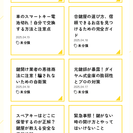
車のスマートキー電
合鍵屋の選び方、信
池切れ！自分で交換
頼できるお店を見つ
する方法と注意点
けるための完全ガイ
ド
2025.04.19
2025.04.18
未分類
未分類
鍵開け業者の悪徳商
元鍵師が暴露！ダイ
法に注意！騙されな
ヤル式金庫の脆弱性
いための自衛策
とプロの対策
2025.04.18
2025.04.17
未分類
未分類
スペアキーはどこに
緊急事態！鍵がない
保管するのが正解？
時の開け方とやって
鍵屋が教える安全な
はいけないこと