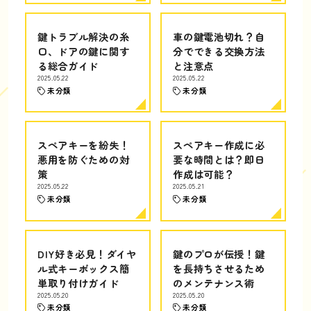
鍵トラブル解決の糸
車の鍵電池切れ？自
口、ドアの鍵に関す
分でできる交換方法
る総合ガイド
と注意点
2025.05.22
2025.05.22
未分類
未分類
スペアキーを紛失！
スペアキー作成に必
悪用を防ぐための対
要な時間とは？即日
策
作成は可能？
2025.05.22
2025.05.21
未分類
未分類
DIY好き必見！ダイヤ
鍵のプロが伝授！鍵
ル式キーボックス簡
を長持ちさせるため
単取り付けガイド
のメンテナンス術
2025.05.20
2025.05.20
未分類
未分類