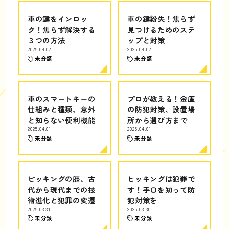
車の鍵をインロッ
車の鍵紛失！焦らず
ク！焦らず解決する
見つけるためのステ
３つの方法
ップと対策
2025.04.02
2025.04.02
未分類
未分類
車のスマートキーの
プロが教える！金庫
仕組みと種類、意外
の防犯対策、設置場
と知らない便利機能
所から選び方まで
2025.04.01
2025.04.01
未分類
未分類
ピッキングの歴、古
ピッキングは犯罪で
代から現代までの技
す！手口を知って防
術進化と犯罪の変遷
犯対策を
2025.03.31
2025.03.30
未分類
未分類