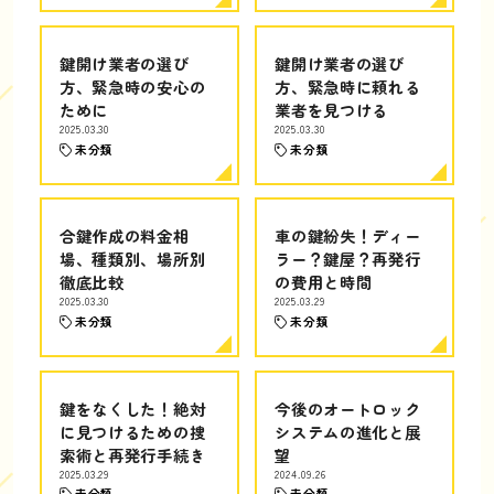
鍵開け業者の選び
鍵開け業者の選び
方、緊急時の安心の
方、緊急時に頼れる
ために
業者を見つける
2025.03.30
2025.03.30
未分類
未分類
合鍵作成の料金相
車の鍵紛失！ディー
場、種類別、場所別
ラー？鍵屋？再発行
徹底比較
の費用と時間
2025.03.30
2025.03.29
未分類
未分類
鍵をなくした！絶対
今後のオートロック
に見つけるための捜
システムの進化と展
索術と再発行手続き
望
2025.03.29
2024.09.26
未分類
未分類