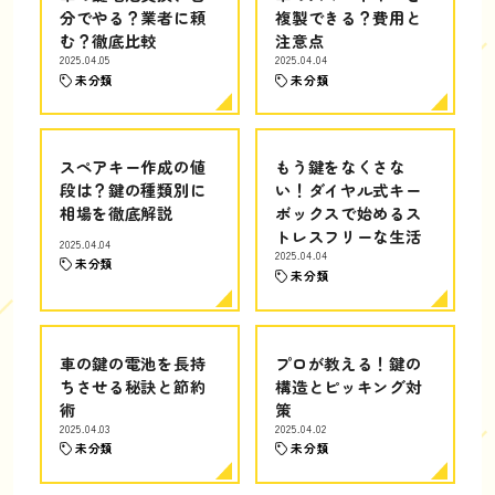
分でやる？業者に頼
複製できる？費用と
む？徹底比較
注意点
2025.04.05
2025.04.04
未分類
未分類
スペアキー作成の値
もう鍵をなくさな
段は？鍵の種類別に
い！ダイヤル式キー
相場を徹底解説
ボックスで始めるス
トレスフリーな生活
2025.04.04
2025.04.04
未分類
未分類
車の鍵の電池を長持
プロが教える！鍵の
ちさせる秘訣と節約
構造とピッキング対
術
策
2025.04.03
2025.04.02
未分類
未分類