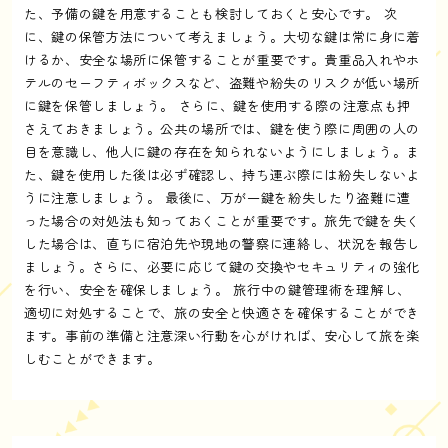
た、予備の鍵を用意することも検討しておくと安心です。 次
に、鍵の保管方法について考えましょう。大切な鍵は常に身に着
けるか、安全な場所に保管することが重要です。貴重品入れやホ
テルのセーフティボックスなど、盗難や紛失のリスクが低い場所
に鍵を保管しましょう。 さらに、鍵を使用する際の注意点も押
さえておきましょう。公共の場所では、鍵を使う際に周囲の人の
目を意識し、他人に鍵の存在を知られないようにしましょう。ま
た、鍵を使用した後は必ず確認し、持ち運ぶ際には紛失しないよ
うに注意しましょう。 最後に、万が一鍵を紛失したり盗難に遭
った場合の対処法も知っておくことが重要です。旅先で鍵を失く
した場合は、直ちに宿泊先や現地の警察に連絡し、状況を報告し
ましょう。さらに、必要に応じて鍵の交換やセキュリティの強化
を行い、安全を確保しましょう。 旅行中の鍵管理術を理解し、
適切に対処することで、旅の安全と快適さを確保することができ
ます。事前の準備と注意深い行動を心がければ、安心して旅を楽
しむことができます。