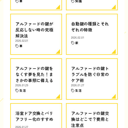
車
知識
アルファードの鍵が
自動鍵の種類とそれ
反応しない時の究極
ぞれの特徴
解決法
2026.02.01
2026.02.01
家
車
アルファードの鍵を
アルファードの鍵ト
なくす夢を見た！ま
ラブルを防ぐ日常の
さかの事態に備える
ケア術
2026.01.29
2026.01.27
生活
生活
浴室ドア交換とバリ
アルファードの鍵交
アフリー化のすすめ
換はどこで？費用と
注意点
2026.01.27