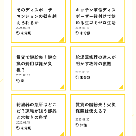
そのディスポーザー
キッチン革命ディス
マンションの壁を越
ポーザー後付けで始
えられるか
める生ゴミゼロ生活
2025.09.19
2025.09.18
未分類
未分類
賃貸で鍵紛失！鍵交
給湯器修理の達人が
換の費用は誰が負
明かす故障の裏側
担？
2025.09.16
2025.09.17
未分類
家
給湯器の急所はどこ
賃貸の鍵紛失！火災
だ？凍結が狙う部品
保険は使える？
と水抜きの科学
2025.08.30
2025.09.15
知識
未分類