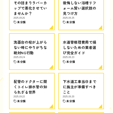
その詰まりラバーカ
後悔しない浴槽リフ
ップで悪化させてい
ォーム賢い選択肢の
ませんか？
見つけ方
2025.09.26
2025.09.25
未分類
未分類
洗面台の栓が上がら
水道管修理費用で損
ない時にやりがちな
しないための業者選
絶対NG行動
び完全ガイド
2025.09.24
2025.09.23
未分類
未分類
配管のドクターに聞
下水道工事当日まで
くトイレ排水管の知
に施主が準備すべき
られざる世界
こと
2025.09.22
2025.09.20
未分類
未分類