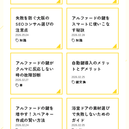
失敗を防ぐ大阪の
アルファードの鍵を
SEOコンサル選びの
スマートに使いこな
注意点
す秘訣
2026.05.04
2026.02.28
知識
知識
アルファードの鍵が
自動鍵導入のメリッ
クルマに反応しない
トとデメリット
時の故障診断
2026.02.25
2026.02.27
鍵交換
車
アルファードの鍵を
浴室ドアの素材選び
増やす！スペアキー
で失敗しないための
作成の賢い方法
ガイド
2026.02.24
2026.02.05