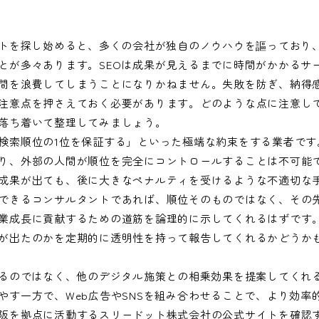
ントを探し始めると、多くの会社が独自のノウハウを謳っており
とが多々あります。SEOは成果が見えるまでに時間がかかるサ
間を浪費してしまうことになりかねません。失敗を防ぎ、納得
注意点を押さえておく必要があります。どのような点に注意し
落ち着いて整理してみましょう。
検索順位の1位を保証する」といった極端な約束をする業者です
り、外部の人間が順位を完全にコントロールすることは不可能
成果が出ても、後に大きなペナルティを受けるような不適切な
できるコンサルタントであれば、順位そのものではなく、その
業成長に貢献するための道筋を論理的に示してくれるはずです
が出たのかを定期的に透明性を持って報告してくれるかどうか
えるのではなく、他のデジタル施策との相乗効果を提案してくれ
やす一方で、Web広告やSNSを組み合わせることで、より効率
阪を拠点に活動するスリードット株式会社の公式サイトを確認す