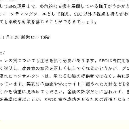
そしてSNS運用まで、多角的な支援を展開している様子がうかが
きなマーケティングツールとして捉え、SEO以外の視点も持ち合
ても柔軟な対策を講じることができるでしょう。
目6-20 新栄ビル 10階
jp/
ョンの質についても注意を払う必要があります。SEOは専門用
く説明し、改善案の意図を正しく伝えてくれるかどうかが、プ
優れたコンサルタントは、単なる知識の提供者ではなく、共に
っています。契約前の面談やWebサイトに綴られた方針などを
うかを慎重に見極めてください。金額の数字だけに囚われず、
を基準に選ぶことが、SEO対策を成功させるための近道となる