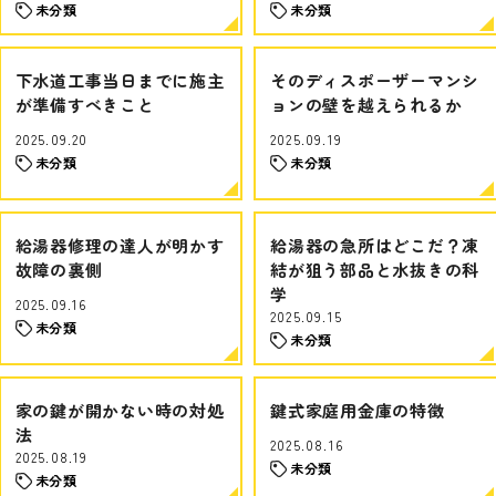
未分類
未分類
下水道工事当日までに施主
そのディスポーザーマンシ
が準備すべきこと
ョンの壁を越えられるか
2025.09.20
2025.09.19
未分類
未分類
給湯器修理の達人が明かす
給湯器の急所はどこだ？凍
故障の裏側
結が狙う部品と水抜きの科
学
2025.09.16
2025.09.15
未分類
未分類
家の鍵が開かない時の対処
鍵式家庭用金庫の特徴
法
2025.08.16
2025.08.19
未分類
未分類