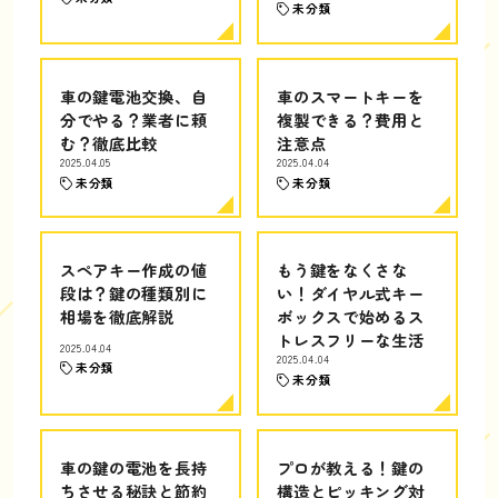
未分類
車の鍵電池交換、自
車のスマートキーを
分でやる？業者に頼
複製できる？費用と
む？徹底比較
注意点
2025.04.05
2025.04.04
未分類
未分類
スペアキー作成の値
もう鍵をなくさな
段は？鍵の種類別に
い！ダイヤル式キー
相場を徹底解説
ボックスで始めるス
トレスフリーな生活
2025.04.04
2025.04.04
未分類
未分類
車の鍵の電池を長持
プロが教える！鍵の
ちさせる秘訣と節約
構造とピッキング対