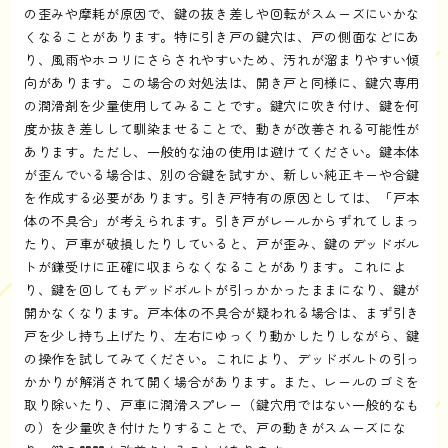
の歪みや摩耗が原因で、鍵の抜き差しや回転がスムーズにいかな
くなることがあります。特に引き戸の鍵穴は、戸の側面などにあ
り、風雨やホコリにさらされやすいため、汚れが溜まりやすい傾
向があります。この場合の対処法は、開き戸と同様に、鍵穴専用
の潤滑剤を少量使用してみることです。鍵穴に吹き付け、鍵を何
度か抜き差しして馴染ませることで、動きが改善される可能性が
あります。ただし、一般的な油の使用は避けてください。鍵本体
が歪んでいる場合は、別の合鍵を試すか、新しい純正キーや合鍵
を作成する必要があります。引き戸特有の原因としては、「戸本
体の不具合」が考えられます。引き戸がレールからずれてしまっ
たり、戸車が破損したりしていると、戸が歪み、鍵のデッドボル
トが鎌受けに正確に収まらなくなることがあります。これによ
り、鍵を回してもデッドボルトが引っかかったままになり、鍵が
開かなくなります。戸本体の不具合が疑われる場合は、まず引き
戸を少し持ち上げたり、左右にゆっくり動かしたりしながら、鍵
の操作を試してみてください。これにより、デッドボルトの引っ
かかりが解消されて開く場合があります。また、レールのゴミを
取り除いたり、戸車に潤滑スプレー（鍵穴用ではない一般的なも
の）を少量吹き付けたりすることで、戸の動きがスムーズにな