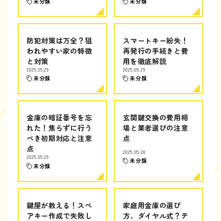
未分類
未分類
防犯対策は万全？狙
スマートキー紛失！
われやすい家の特徴
再発行の手続きと費
と対策
用を徹底解説
2025.05.29
2025.05.29
未分類
未分類
金庫の暗証番号を忘
玄関鍵交換の費用相
れた！焦らずに行う
場と業者選びの注意
べき初期対応と注意
点
点
2025.05.28
2025.05.29
未分類
未分類
鍵屋が教える！スペ
家庭用金庫の選び
アキー作成で失敗し
方、ダイヤル式？テ