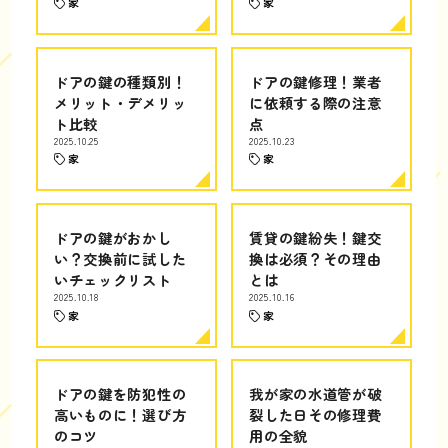
家
家
ドアの鍵の種類別！
ドアの鍵修理！業者
メリット・デメリッ
に依頼する際の注意
ト比較
点
2025.10.25
2025.10.23
家
家
ドアの鍵がおかし
賃貸の鍵紛失！鍵交
い？交換前に試した
換は必須？その理由
いチェックリスト
とは
2025.10.18
2025.10.16
家
家
ドアの鍵を防犯性の
我が家の水道管が破
高いものに！選び方
裂した日その修理費
のコツ
用の全貌