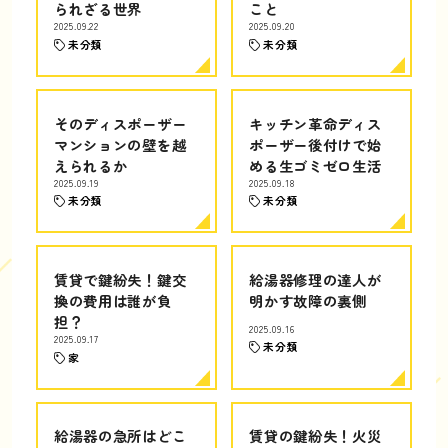
られざる世界
こと
2025.09.22
2025.09.20
未分類
未分類
そのディスポーザー
キッチン革命ディス
マンションの壁を越
ポーザー後付けで始
えられるか
める生ゴミゼロ生活
2025.09.19
2025.09.18
未分類
未分類
賃貸で鍵紛失！鍵交
給湯器修理の達人が
換の費用は誰が負
明かす故障の裏側
担？
2025.09.16
2025.09.17
未分類
家
給湯器の急所はどこ
賃貸の鍵紛失！火災