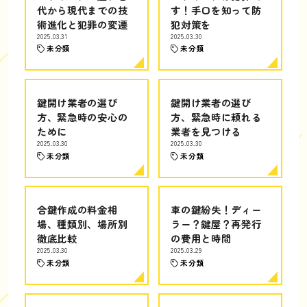
代から現代までの技
す！手口を知って防
術進化と犯罪の変遷
犯対策を
2025.03.31
2025.03.30
未分類
未分類
鍵開け業者の選び
鍵開け業者の選び
方、緊急時の安心の
方、緊急時に頼れる
ために
業者を見つける
2025.03.30
2025.03.30
未分類
未分類
合鍵作成の料金相
車の鍵紛失！ディー
場、種類別、場所別
ラー？鍵屋？再発行
徹底比較
の費用と時間
2025.03.30
2025.03.29
未分類
未分類