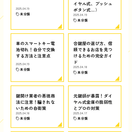
イヤル式、プッシュ
2025.04.19
ボタン式…）
未分類
2025.04.19
未分類
車のスマートキー電
合鍵屋の選び方、信
池切れ！自分で交換
頼できるお店を見つ
する方法と注意点
けるための完全ガイ
ド
2025.04.19
2025.04.18
未分類
未分類
鍵開け業者の悪徳商
元鍵師が暴露！ダイ
法に注意！騙されな
ヤル式金庫の脆弱性
いための自衛策
とプロの対策
2025.04.18
2025.04.17
未分類
未分類