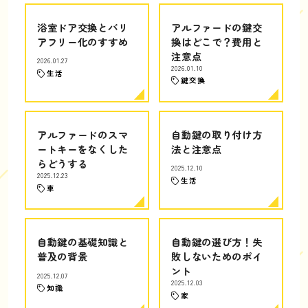
浴室ドア交換とバリ
アルファードの鍵交
アフリー化のすすめ
換はどこで？費用と
注意点
2026.01.27
2026.01.10
生活
鍵交換
アルファードのスマ
自動鍵の取り付け方
ートキーをなくした
法と注意点
らどうする
2025.12.10
2025.12.23
生活
車
自動鍵の基礎知識と
自動鍵の選び方！失
普及の背景
敗しないためのポイ
ント
2025.12.07
2025.12.03
知識
家