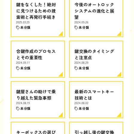
鍵をなくした！絶対
今後のオートロック
に見つけるための捜
システムの進化と展
索術と再発行手続き
望
2025.03.29
2024.09.26
未分類
未分類
合鍵作成のプロセス
鍵交換のタイミング
とその重要性
と注意点
2024.09.11
2024.08.29
未分類
未分類
鍵屋さんの助けで乗
最新のスマートキー
り越えた緊急事態
技術とは
2024.08.19
2024.08.02
未分類
未分類
キーボックスの選び
引っ越し後の鍵交換