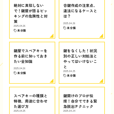
絶対に真似しない
合鍵作成の注意点、
で！鍵屋が語るピッ
違法になるケースと
キングの危険性と対
は？
策
2025.04.26
2025.04.26
未分類
未分類
鍵屋でスペアキーを
鍵をなくした！状況
作る前に知っておき
別の正しい対処法と
たい全知識
やってはいけないこ
と
2025.04.26
2025.04.25
未分類
未分類
スペアキーの種類と
鍵開けのプロが伝
特徴、用途に合わせ
授！自分でできる緊
た選び方
急脱出テクニック
2025.04.25
2025.04.24