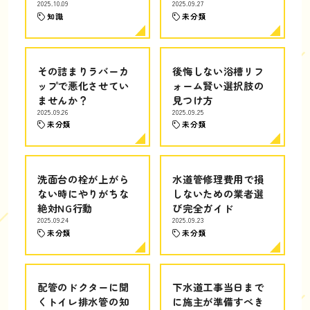
2025.10.09
2025.09.27
知識
未分類
その詰まりラバーカ
後悔しない浴槽リフ
ップで悪化させてい
ォーム賢い選択肢の
ませんか？
見つけ方
2025.09.26
2025.09.25
未分類
未分類
洗面台の栓が上がら
水道管修理費用で損
ない時にやりがちな
しないための業者選
絶対NG行動
び完全ガイド
2025.09.24
2025.09.23
未分類
未分類
配管のドクターに聞
下水道工事当日まで
くトイレ排水管の知
に施主が準備すべき