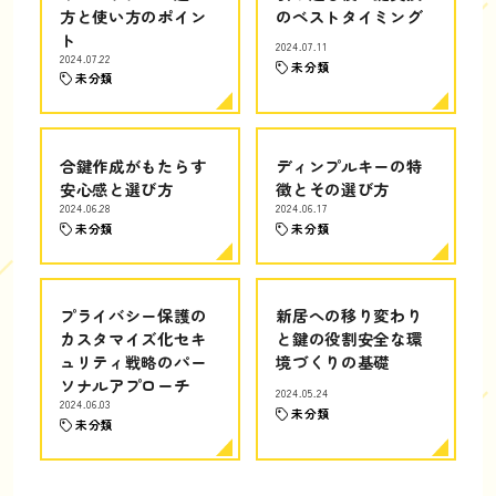
方と使い方のポイン
のベストタイミング
ト
2024.07.11
2024.07.22
未分類
未分類
合鍵作成がもたらす
ディンプルキーの特
安心感と選び方
徴とその選び方
2024.06.28
2024.06.17
未分類
未分類
プライバシー保護の
新居への移り変わり
カスタマイズ化セキ
と鍵の役割安全な環
ュリティ戦略のパー
境づくりの基礎
ソナルアプローチ
2024.05.24
2024.06.03
未分類
未分類