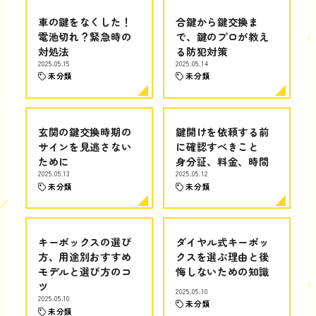
車の鍵をなくした！
合鍵から鍵交換ま
電池切れ？緊急時の
で、鍵のプロが教え
対処法
る防犯対策
2025.05.15
2025.05.14
未分類
未分類
玄関の鍵交換時期の
鍵開けを依頼する前
サインを見逃さない
に確認すべきこと
ために
身分証、料金、時間
2025.05.13
2025.05.12
未分類
未分類
キーボックスの選び
ダイヤル式キーボッ
方、用途別おすすめ
クスを選ぶ理由と後
モデルと選び方のコ
悔しないための知識
ツ
2025.05.10
2025.05.10
未分類
未分類