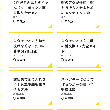
DIY好き必見！ダイヤ
鍵のプロが伝授！鍵
ル式キーボックス簡
を長持ちさせるため
単取り付けガイド
のメンテナンス術
2025.05.20
2025.05.20
未分類
未分類
自分でできる！鍵が
自分でできる？玄関
抜けなくなった時の
の鍵交換DIY完全ガイ
簡単DIY修理術
ド
2025.05.19
2025.05.19
未分類
未分類
鍵紛失で家に入れな
スペアキーはどこで
い！緊急事態を乗り
作るのが一番安い？
切る方法
徹底比較
2025.05.19
2025.05.17
未分類
未分類