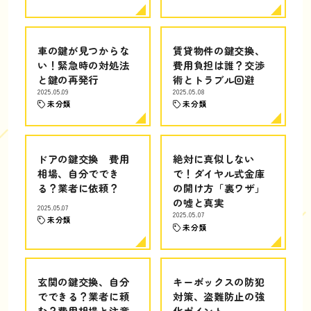
車の鍵が見つからな
賃貸物件の鍵交換、
い！緊急時の対処法
費用負担は誰？交渉
と鍵の再発行
術とトラブル回避
2025.05.09
2025.05.08
未分類
未分類
ドアの鍵交換 費用
絶対に真似しない
相場、自分ででき
で！ダイヤル式金庫
る？業者に依頼？
の開け方「裏ワザ」
の嘘と真実
2025.05.07
2025.05.07
未分類
未分類
玄関の鍵交換、自分
キーボックスの防犯
でできる？業者に頼
対策、盗難防止の強
む？費用相場と注意
化ポイント