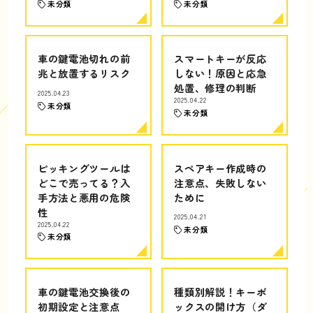
未分類
未分類
車の鍵電池切れの前
スマートキーが反応
兆と放置するリスク
しない！原因と応急
処置、修理の判断
2025.04.23
2025.04.22
未分類
未分類
ピッキングツールは
スペアキー作成時の
どこで売ってる？入
注意点、失敗しない
手方法と悪用の危険
ために
性
2025.04.21
2025.04.22
未分類
未分類
車の鍵電池交換後の
種類別解説！キーボ
初期設定と注意点
ックスの開け方（ダ