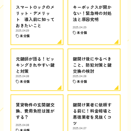
スマートロックのメ
キーボックスが開か
リット・デメリッ
ない！緊急時の対処
ト 導入前に知って
法と原因究明
おきたいこと
2025.04.09
2025.04.09
未分類
未分類
元鍵師が語る！ピッ
鍵開け後にやるべき
キングされやすい鍵
こと、防犯対策と鍵
と対策
交換の検討
2025.04.08
2025.04.08
未分類
未分類
賃貸物件の玄関鍵交
鍵開け業者に依頼す
換、費用負担は誰が
る前に！料金相場と
する？
悪徳業者を見抜くコ
ツ
2025.04.08
2025.04.07
未分類