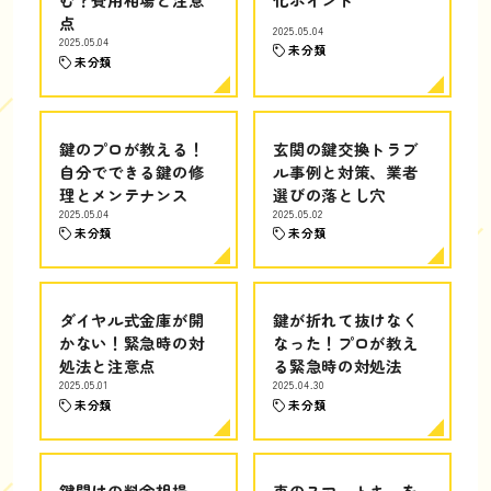
点
2025.05.04
2025.05.04
未分類
未分類
鍵のプロが教える！
玄関の鍵交換トラブ
自分でできる鍵の修
ル事例と対策、業者
理とメンテナンス
選びの落とし穴
2025.05.04
2025.05.02
未分類
未分類
ダイヤル式金庫が開
鍵が折れて抜けなく
かない！緊急時の対
なった！プロが教え
処法と注意点
る緊急時の対処法
2025.05.01
2025.04.30
未分類
未分類
鍵開けの料金相場
車のスマートキーを