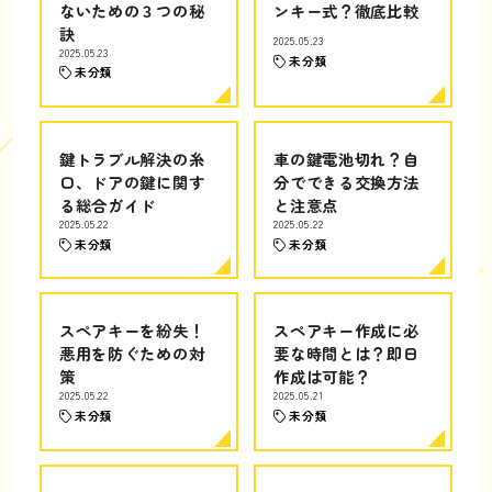
ないための３つの秘
ンキー式？徹底比較
訣
2025.05.23
2025.05.23
未分類
未分類
鍵トラブル解決の糸
車の鍵電池切れ？自
口、ドアの鍵に関す
分でできる交換方法
る総合ガイド
と注意点
2025.05.22
2025.05.22
未分類
未分類
スペアキーを紛失！
スペアキー作成に必
悪用を防ぐための対
要な時間とは？即日
策
作成は可能？
2025.05.22
2025.05.21
未分類
未分類