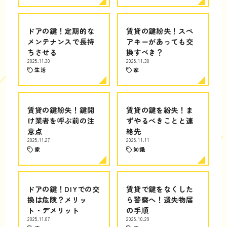
ドアの鍵！定期的な
賃貸の鍵紛失！スペ
メンテナンスで長持
アキーがあっても交
ちさせる
換すべき？
2025.11.30
2025.11.30
生活
家
賃貸の鍵紛失！鍵開
賃貸の鍵を紛失！ま
け業者を呼ぶ前の注
ずやるべきことと連
意点
絡先
2025.11.27
2025.11.11
家
知識
ドアの鍵！DIYでの交
賃貸で鍵をなくした
換は危険？メリッ
ら警察へ！遺失物届
ト・デメリット
の手順
2025.11.07
2025.10.29