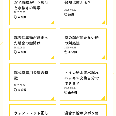
だ？凍結が狙う部品
保険は使える？
と水抜きの科学
2025.08.30
2025.09.15
知識
未分類
鍵穴に異物が詰まっ
家の鍵が開かない時
た場合の鍵開け
の対処法
2025.08.29
2025.08.19
未分類
未分類
鍵式家庭用金庫の特
トイレ給水管水漏れ
徴
パッキン交換自分で
できる？
2025.08.16
2025.08.13
未分類
未分類
ウォシュレット正し
混合水栓ポタポタ修