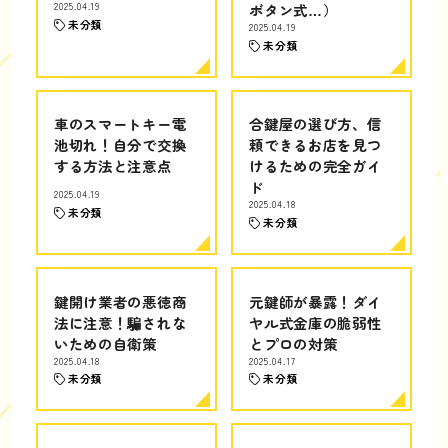
2025.04.19
ボタン式…）
未分類
2025.04.19
未分類
車のスマートキー電
合鍵屋の選び方、信
池切れ！自分で交換
頼できるお店を見つ
する方法と注意点
けるための完全ガイ
ド
2025.04.19
2025.04.18
未分類
未分類
鍵開け業者の悪徳商
元鍵師が暴露！ダイ
法に注意！騙されな
ヤル式金庫の脆弱性
いための自衛策
とプロの対策
2025.04.18
2025.04.17
未分類
未分類