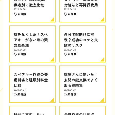
業者別に徹底比較
対処法と再発行費用
2025.04.30
2025.04.30
未分類
未分類
鍵をなくした！スペ
自分で鍵開けに挑
アキーがない時の緊
戦？成功のコツと失
急対処法
敗のリスク
2025.04.29
2025.04.28
未分類
未分類
スペアキー作成の費
鍵屋さんに聞いた！
用相場と種類別料金
玄関の鍵交換でよく
比較
ある質問集
2025.04.27
2025.04.27
未分類
未分類
絶対に真似しない
合鍵作成の注意点、