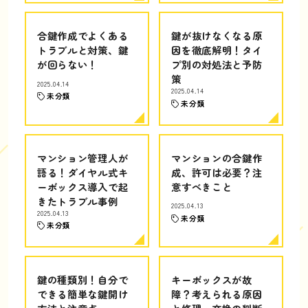
合鍵作成でよくある
鍵が抜けなくなる原
トラブルと対策、鍵
因を徹底解明！タイ
が回らない！
プ別の対処法と予防
策
2025.04.14
2025.04.14
未分類
未分類
マンション管理人が
マンションの合鍵作
語る！ダイヤル式キ
成、許可は必要？注
ーボックス導入で起
意すべきこと
きたトラブル事例
2025.04.13
2025.04.13
未分類
未分類
鍵の種類別！自分で
キーボックスが故
できる簡単な鍵開け
障？考えられる原因