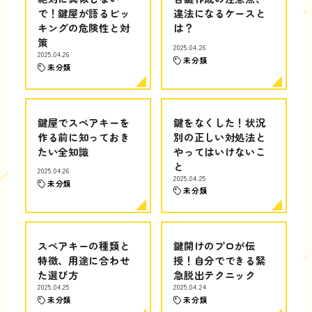
で！鍵屋が語るピッ
違法になるケースと
キングの危険性と対
は？
策
2025.04.26
2025.04.26
未分類
未分類
鍵屋でスペアキーを
鍵をなくした！状況
作る前に知っておき
別の正しい対処法と
たい全知識
やってはいけないこ
と
2025.04.26
2025.04.25
未分類
未分類
スペアキーの種類と
鍵開けのプロが伝
特徴、用途に合わせ
授！自分でできる緊
た選び方
急脱出テクニック
2025.04.25
2025.04.24
未分類
未分類