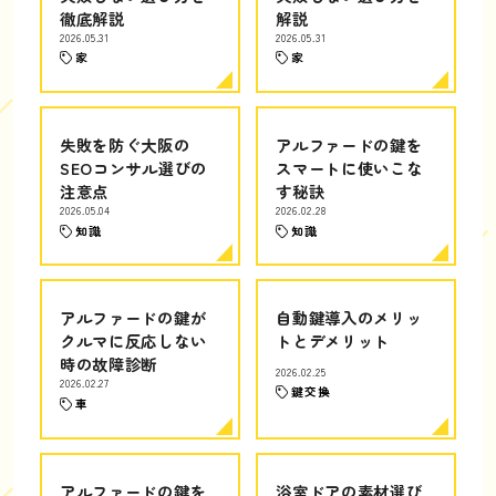
徹底解説
解説
2026.05.31
2026.05.31
家
家
失敗を防ぐ大阪の
アルファードの鍵を
SEOコンサル選びの
スマートに使いこな
注意点
す秘訣
2026.05.04
2026.02.28
知識
知識
アルファードの鍵が
自動鍵導入のメリッ
クルマに反応しない
トとデメリット
時の故障診断
2026.02.25
2026.02.27
鍵交換
車
アルファードの鍵を
浴室ドアの素材選び