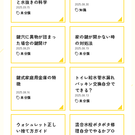
と水抜きの科学
2025.08.30
2025.09.15
知識
未分類
鍵穴に異物が詰まっ
家の鍵が開かない時
た場合の鍵開け
の対処法
2025.08.29
2025.08.19
未分類
未分類
鍵式家庭用金庫の特
トイレ給水管水漏れ
徴
パッキン交換自分で
できる？
2025.08.16
2025.08.13
未分類
未分類
ウォシュレット正し
混合水栓ポタポタ修
い捨て方ガイド
理自分でやるかプロ