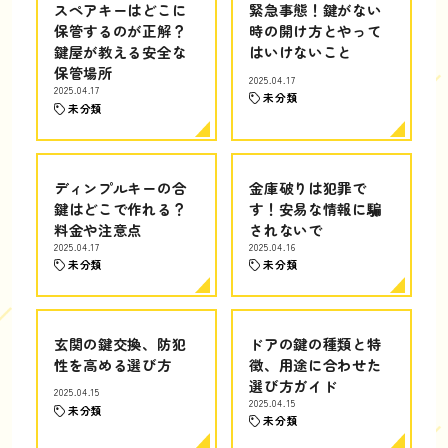
スペアキーはどこに
緊急事態！鍵がない
保管するのが正解？
時の開け方とやって
鍵屋が教える安全な
はいけないこと
保管場所
2025.04.17
2025.04.17
未分類
未分類
ディンプルキーの合
金庫破りは犯罪で
鍵はどこで作れる？
す！安易な情報に騙
料金や注意点
されないで
2025.04.17
2025.04.16
未分類
未分類
玄関の鍵交換、防犯
ドアの鍵の種類と特
性を高める選び方
徴、用途に合わせた
選び方ガイド
2025.04.15
2025.04.15
未分類
未分類