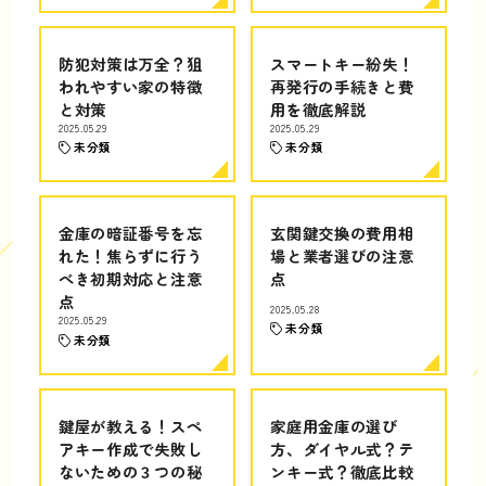
防犯対策は万全？狙
スマートキー紛失！
われやすい家の特徴
再発行の手続きと費
と対策
用を徹底解説
2025.05.29
2025.05.29
未分類
未分類
金庫の暗証番号を忘
玄関鍵交換の費用相
れた！焦らずに行う
場と業者選びの注意
べき初期対応と注意
点
点
2025.05.28
2025.05.29
未分類
未分類
鍵屋が教える！スペ
家庭用金庫の選び
アキー作成で失敗し
方、ダイヤル式？テ
ないための３つの秘
ンキー式？徹底比較