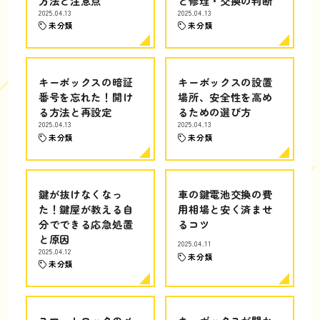
方法と注意点
と修理・交換の判断
2025.04.13
2025.04.13
未分類
未分類
キーボックスの暗証
キーボックスの設置
番号を忘れた！開け
場所、安全性を高め
る方法と再設定
るための選び方
2025.04.13
2025.04.13
未分類
未分類
鍵が抜けなくなっ
車の鍵電池交換の費
た！鍵屋が教える自
用相場と安く済ませ
分でできる応急処置
るコツ
と原因
2025.04.11
2025.04.12
未分類
未分類