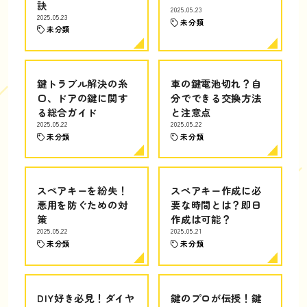
訣
2025.05.23
2025.05.23
未分類
未分類
鍵トラブル解決の糸
車の鍵電池切れ？自
口、ドアの鍵に関す
分でできる交換方法
る総合ガイド
と注意点
2025.05.22
2025.05.22
未分類
未分類
スペアキーを紛失！
スペアキー作成に必
悪用を防ぐための対
要な時間とは？即日
策
作成は可能？
2025.05.22
2025.05.21
未分類
未分類
DIY好き必見！ダイヤ
鍵のプロが伝授！鍵