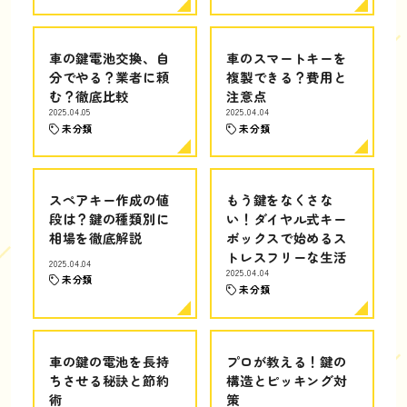
車の鍵電池交換、自
車のスマートキーを
分でやる？業者に頼
複製できる？費用と
む？徹底比較
注意点
2025.04.05
2025.04.04
未分類
未分類
スペアキー作成の値
もう鍵をなくさな
段は？鍵の種類別に
い！ダイヤル式キー
相場を徹底解説
ボックスで始めるス
トレスフリーな生活
2025.04.04
2025.04.04
未分類
未分類
車の鍵の電池を長持
プロが教える！鍵の
ちさせる秘訣と節約
構造とピッキング対
術
策