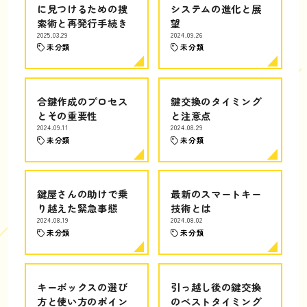
に見つけるための捜
システムの進化と展
索術と再発行手続き
望
2025.03.29
2024.09.26
未分類
未分類
合鍵作成のプロセス
鍵交換のタイミング
とその重要性
と注意点
2024.09.11
2024.08.29
未分類
未分類
鍵屋さんの助けで乗
最新のスマートキー
り越えた緊急事態
技術とは
2024.08.19
2024.08.02
未分類
未分類
キーボックスの選び
引っ越し後の鍵交換
方と使い方のポイン
のベストタイミング