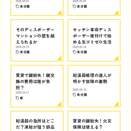
2025.09.22
2025.09.20
未分類
未分類
そのディスポーザー
キッチン革命ディス
マンションの壁を越
ポーザー後付けで始
えられるか
める生ゴミゼロ生活
2025.09.19
2025.09.18
未分類
未分類
賃貸で鍵紛失！鍵交
給湯器修理の達人が
換の費用は誰が負
明かす故障の裏側
担？
2025.09.16
2025.09.17
未分類
家
給湯器の急所はどこ
賃貸の鍵紛失！火災
だ？凍結が狙う部品
保険は使える？