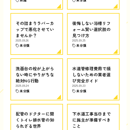
知識
未分類
その詰まりラバーカ
後悔しない浴槽リフ
ップで悪化させてい
ォーム賢い選択肢の
ませんか？
見つけ方
2025.09.26
2025.09.25
未分類
未分類
洗面台の栓が上がら
水道管修理費用で損
ない時にやりがちな
しないための業者選
絶対NG行動
び完全ガイド
2025.09.24
2025.09.23
未分類
未分類
配管のドクターに聞
下水道工事当日まで
くトイレ排水管の知
に施主が準備すべき
られざる世界
こと