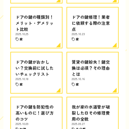
ドアの鍵の種類別！
ドアの鍵修理！業者
メリット・デメリッ
に依頼する際の注意
ト比較
点
2025.10.25
2025.10.23
家
家
ドアの鍵がおかし
賃貸の鍵紛失！鍵交
い？交換前に試した
換は必須？その理由
いチェックリスト
とは
2025.10.18
2025.10.16
家
家
ドアの鍵を防犯性の
我が家の水道管が破
高いものに！選び方
裂した日その修理費
のコツ
用の全貌
2025.10.09
2025.09.27