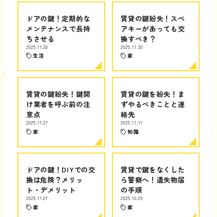
ドアの鍵！定期的な
賃貸の鍵紛失！スペ
メンテナンスで長持
アキーがあっても交
ちさせる
換すべき？
2025.11.30
2025.11.30
生活
家
賃貸の鍵紛失！鍵開
賃貸の鍵を紛失！ま
け業者を呼ぶ前の注
ずやるべきことと連
意点
絡先
2025.11.27
2025.11.11
家
知識
ドアの鍵！DIYでの交
賃貸で鍵をなくした
換は危険？メリッ
ら警察へ！遺失物届
ト・デメリット
の手順
2025.11.07
2025.10.29
家
家