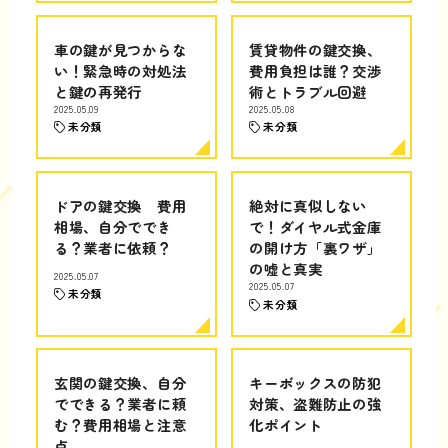
車の鍵が見つからな
賃貸物件の鍵交換、
い！緊急時の対処法
費用負担は誰？交渉
と鍵の再発行
術とトラブル回避
2025.05.09
2025.05.08
未分類
未分類
ドアの鍵交換 費用
絶対に真似しない
相場、自分ででき
で！ダイヤル式金庫
る？業者に依頼？
の開け方「裏ワザ」
の嘘と真実
2025.05.07
2025.05.07
未分類
未分類
玄関の鍵交換、自分
キーボックスの防犯
でできる？業者に頼
対策、盗難防止の強
む？費用相場と注意
化ポイント
点