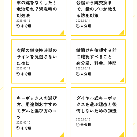
車の鍵をなくした！
合鍵から鍵交換ま
電池切れ？緊急時の
で、鍵のプロが教え
対処法
る防犯対策
2025.05.15
2025.05.14
未分類
未分類
玄関の鍵交換時期の
鍵開けを依頼する前
サインを見逃さない
に確認すべきこと
ために
身分証、料金、時間
2025.05.13
2025.05.12
未分類
未分類
キーボックスの選び
ダイヤル式キーボッ
方、用途別おすすめ
クスを選ぶ理由と後
モデルと選び方のコ
悔しないための知識
ツ
2025.05.10
2025.05.10
未分類
未分類