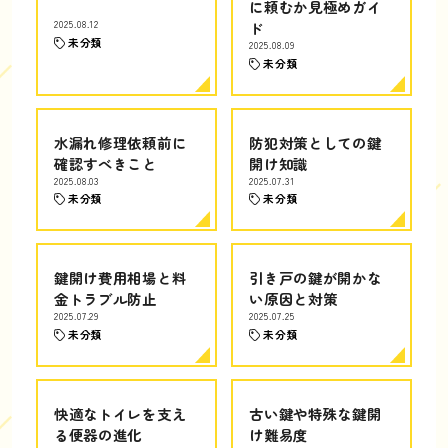
に頼むか見極めガイ
2025.08.12
ド
未分類
2025.08.09
未分類
水漏れ修理依頼前に
防犯対策としての鍵
確認すべきこと
開け知識
2025.08.03
2025.07.31
未分類
未分類
鍵開け費用相場と料
引き戸の鍵が開かな
金トラブル防止
い原因と対策
2025.07.29
2025.07.25
未分類
未分類
快適なトイレを支え
古い鍵や特殊な鍵開
る便器の進化
け難易度