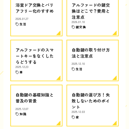
浴室ドア交換とバリ
アルファードの鍵交
アフリー化のすすめ
換はどこで？費用と
注意点
2026.01.27
2026.01.10
生活
鍵交換
アルファードのスマ
自動鍵の取り付け方
ートキーをなくした
法と注意点
らどうする
2025.12.10
2025.12.23
生活
車
自動鍵の基礎知識と
自動鍵の選び方！失
普及の背景
敗しないためのポイ
ント
2025.12.07
2025.12.03
知識
家