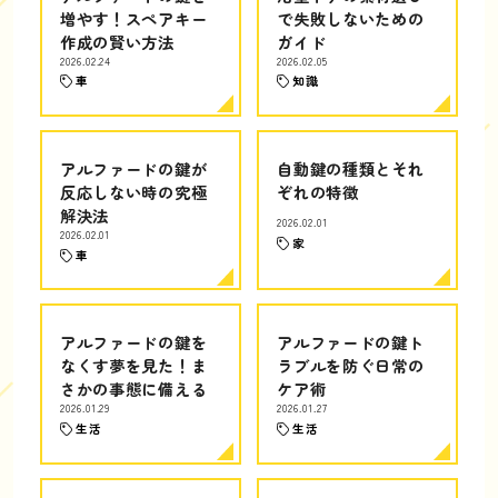
増やす！スペアキー
で失敗しないための
作成の賢い方法
ガイド
2026.02.24
2026.02.05
車
知識
アルファードの鍵が
自動鍵の種類とそれ
反応しない時の究極
ぞれの特徴
解決法
2026.02.01
2026.02.01
家
車
アルファードの鍵を
アルファードの鍵ト
なくす夢を見た！ま
ラブルを防ぐ日常の
さかの事態に備える
ケア術
2026.01.29
2026.01.27
生活
生活