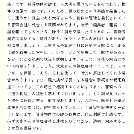
絡」です。賃貸物件の鍵は、入居者が借りているものであり、物
件の設備の一部です。そのため、鍵の紛失という事態が発生した
ら、速やかに貸主である大家さんや、物件の管理を委託されてい
る管理会社に報告する義務があります。無断で鍵業者に連絡して
鍵を開けてもらったり、勝手に鍵を交換したりするのは、賃貸借
契約に違反する可能性があり、後々トラブルの原因となるため絶
対に避けましょう。大家さんや管理会社に連絡する際には、正直
に鍵を紛失した旨を伝え、いつ、どこで紛失した可能性があるか
など、分かる範囲で状況を説明します。そして、今後の対応につ
いて指示を仰ぎましょう。大家さんや管理会社によっては、スペ
アキーを保管しており、それを使って一時的に解錠してくれる場
合があります。また、鍵交換が必要になる場合の手続きや費用負
担についても、この時点で相談することになります。警察への
「遺失物届」の提出も忘れずに行いましょう。もし鍵が見つかっ
た場合に連絡が来る可能性がありますし、万が一、紛失した鍵が
悪用された場合に、鍵を無くしていたという事実を証明する一助
にもなります。賃貸物件での鍵の紛失は、自己判断で行動せず、
必ず大家さんや管理会社と連携を取りながら、適切に対処するこ
とが最も重要です。