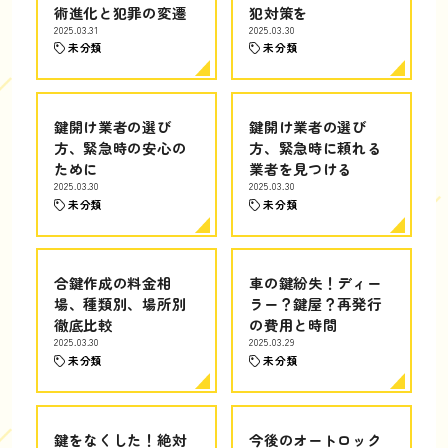
術進化と犯罪の変遷
犯対策を
2025.03.31
2025.03.30
未分類
未分類
鍵開け業者の選び
鍵開け業者の選び
方、緊急時の安心の
方、緊急時に頼れる
ために
業者を見つける
2025.03.30
2025.03.30
未分類
未分類
合鍵作成の料金相
車の鍵紛失！ディー
場、種類別、場所別
ラー？鍵屋？再発行
徹底比較
の費用と時間
2025.03.30
2025.03.29
未分類
未分類
鍵をなくした！絶対
今後のオートロック