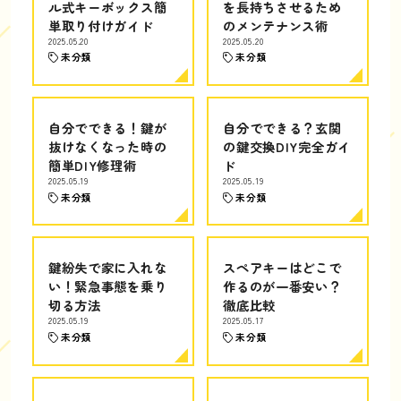
ル式キーボックス簡
を長持ちさせるため
単取り付けガイド
のメンテナンス術
2025.05.20
2025.05.20
未分類
未分類
自分でできる！鍵が
自分でできる？玄関
抜けなくなった時の
の鍵交換DIY完全ガイ
簡単DIY修理術
ド
2025.05.19
2025.05.19
未分類
未分類
鍵紛失で家に入れな
スペアキーはどこで
い！緊急事態を乗り
作るのが一番安い？
切る方法
徹底比較
2025.05.19
2025.05.17
未分類
未分類